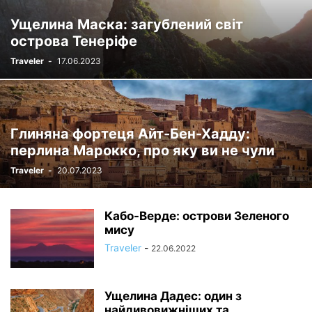
Ущелина Маска: загублений світ
острова Тенеріфе
Traveler
-
17.06.2023
Глиняна фортеця Айт-Бен-Хадду:
перлина Марокко, про яку ви не чули
Traveler
-
20.07.2023
Кабо-Верде: острови Зеленого
мису
Traveler
-
22.06.2022
Ущелина Дадес: один з
найдивовижніших та