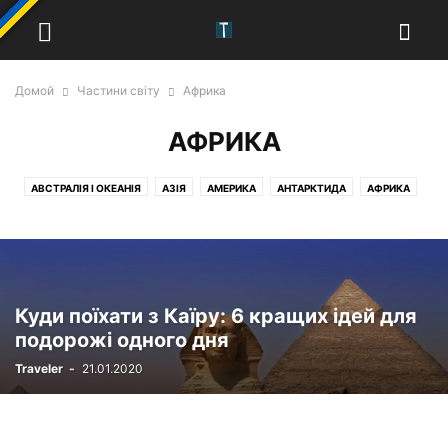
Домой
Частини світу
Африка
АФРИКА
АВСТРАЛІЯ І ОКЕАНІЯ
АЗІЯ
АМЕРИКА
АНТАРКТИДА
АФРИКА
ЄВРОПА
Куди поїхати з Каїру: 6 кращих ідей для
подорожі одного дня
Traveler
-
21.01.2020