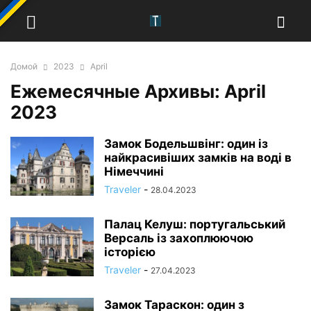
Домой
2023
April
Ежемесячные Архивы: April
2023
Замок Бодельшвінг: один із
найкрасивіших замків на воді в
Німеччині
Traveler
-
28.04.2023
Палац Келуш: португальський
Версаль із захоплюючою
історією
Traveler
-
27.04.2023
Замок Тараскон: один з