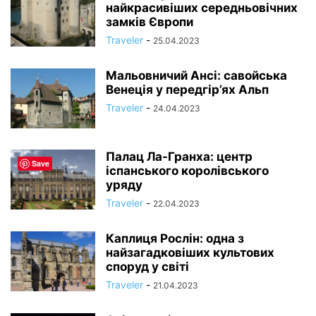
найкрасивіших середньовічних
замків Європи
Traveler
-
25.04.2023
Мальовничий Ансі: савойська
Венеція у передгір’ях Альп
Traveler
-
24.04.2023
Палац Ла-Гранха: центр
Save
іспанського королівського
уряду
Traveler
-
22.04.2023
Каплиця Рослін: одна з
найзагадковіших культових
споруд у світі
Traveler
-
21.04.2023