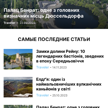
Палац Бенрат: одне з головних
визначних місць Дюссельдорфа
Traveler
-
22.09.2023
САМЫЕ ПОСЛЕДНИЕ СТАТЬИ
Замки долини Рейну: 10
легендарних бастіонів, зведених
в епоху Середньовіччя
Traveler
-
14.11.2023
Елдґ’я: один із
наймальовничіших вулканічних
каньйонів у світі
Traveler
-
25.10.2023
Палац Бенрат: одне з головних