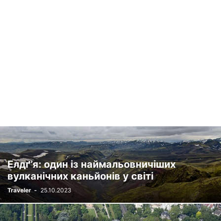
Елдґ’я: один із наймальовничіших
вулканічних каньйонів у світі
Traveler
-
25.10.2023