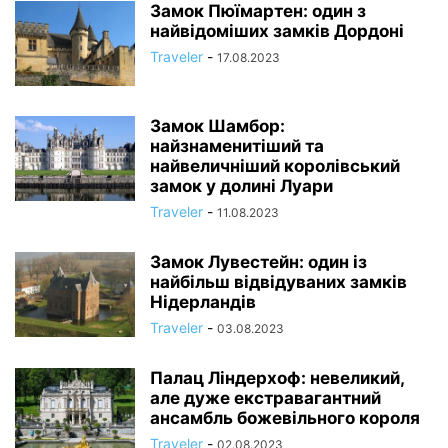
Замок Пюїмартен: один з
найвідоміших замків Дордоні
Traveler
-
17.08.2023
Замок Шамбор:
найзнаменитіший та
найвеличніший королівський
замок у долині Луари
Traveler
-
11.08.2023
Замок Лувестейн: один із
найбільш відвідуваних замків
Нідерландів
Traveler
-
03.08.2023
Палац Ліндерхоф: невеликий,
але дуже екстравагантний
ансамбль божевільного короля
Traveler
-
02.08.2023