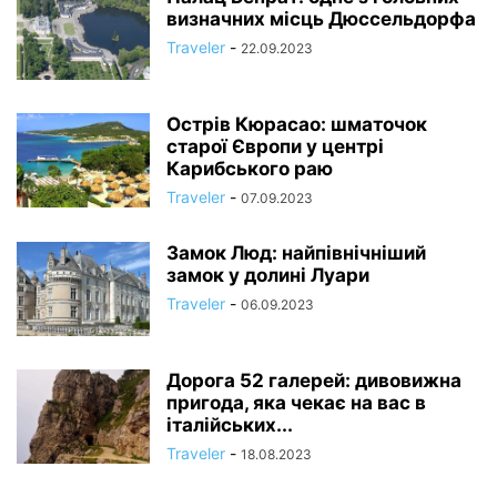
визначних місць Дюссельдорфа
Traveler
-
22.09.2023
Острів Кюрасао: шматочок
старої Європи у центрі
Карибського раю
Traveler
-
07.09.2023
Замок Люд: найпівнічніший
замок у долині Луари
Traveler
-
06.09.2023
Дорога 52 галерей: дивовижна
пригода, яка чекає на вас в
італійських...
Traveler
-
18.08.2023