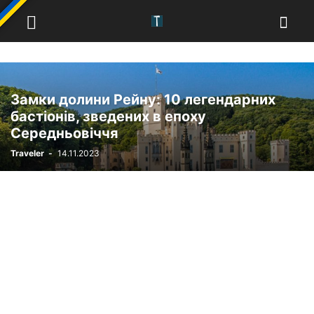
Замки долини Рейну: 10 легендарних
бастіонів, зведених в епоху
Середньовіччя
Traveler
-
14.11.2023