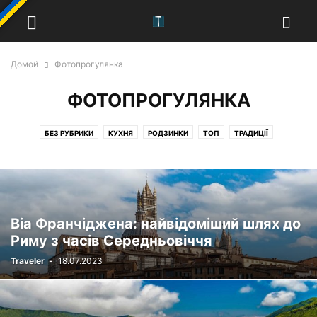
Домой
Фотопрогулянка
ФОТОПРОГУЛЯНКА
БЕЗ РУБРИКИ
КУХНЯ
РОДЗИНКИ
ТОП
ТРАДИЦІЇ
ФОТОПРОГУЛЯНКА
ЧАСТИНИ СВІТУ
Віа Франчіджена: найвідоміший шлях до
Риму з часів Середньовіччя
Traveler
-
18.07.2023