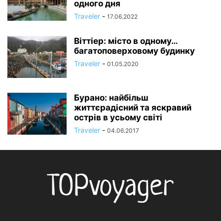
одного дня
Traveler
-
17.06.2022
Віттіер: місто в одному…
багатоповерховому будинку
Traveler
-
01.05.2020
Бурано: найбільш
життєрадісний та яскравий
острів в усьому світі
Traveler
-
04.06.2017