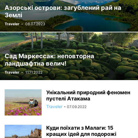
Азорські острови: загублений рай на
Землі
Traveler
-
08.07.2023
Сад Маркессак: неповторна
ландшафтна велич!
Traveler
-
11.11.2022
Унікальний природний феномен
пустелі Атакама
Traveler
-
07.09.2022
Куди поїхати з Малаги: 15
кращих ідей для подорожі