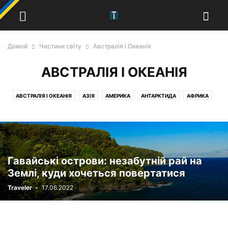
Домой
Частини світу
Австралія і Океанія
АВСТРАЛІЯ І ОКЕАНІЯ
АВСТРАЛІЯ І ОКЕАНІЯ
АЗІЯ
АМЕРИКА
АНТАРКТИДА
АФРИКА
ЄВРОПА
Гавайські острови: незабутній рай на
Землі, куди хочеться повертатися
Traveler
-
17.06.2022