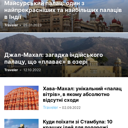
Майсурський палац: один з
найпрекрасніших та найбільших палаців
в Індії
Traveler
-
20.01.2023
Джал-Махал: загадка індійського
палацу, що «плаває» в озері
Traveler
-
12.10.2022
Хава-Махал: унікальний «палац
вітрів», в якому абсолютно
відсутні сходи
Traveler
-
02.09.2022
Куди поїхати зі Стамбула: 10
кращих ідей для подорожі