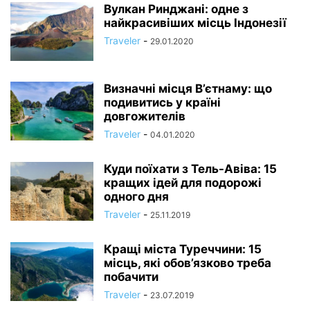
Вулкан Ринджані: одне з
найкрасивіших місць Індонезії
Traveler
-
29.01.2020
Визначні місця В’єтнаму: що
подивитись у країні
довгожителів
Traveler
-
04.01.2020
Куди поїхати з Тель-Авіва: 15
кращих ідей для подорожі
одного дня
Traveler
-
25.11.2019
Кращі міста Туреччини: 15
місць, які обов’язково треба
побачити
Traveler
-
23.07.2019