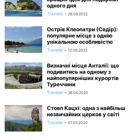
одного дня
Traveler
-
28.06.2022
Острів Клеопатри (Седір):
популярне місце з однію
унікальною особливістю
Traveler
-
12.06.2022
Визначні місця Анталії: що
подивитись на одному з
найпопулярніших курортів
Туреччини
Traveler
-
28.06.2020
Стовп Кацхі: одна з найбільш
незвичайних церков у світі
Traveler
-
01.05.2020