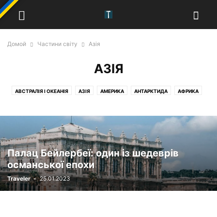
Домой
Частини світу
Азія
АЗІЯ
АВСТРАЛІЯ І ОКЕАНІЯ
АЗІЯ
АМЕРИКА
АНТАРКТИДА
АФРИКА
ЄВРОПА
Палац Бейлербеї: один із шедеврів
османської епохи
Traveler
-
25.01.2023