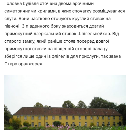
Головна будівля оточена двома арочними
симетричними крилами, в яких спочатку розміщувалися
слуги. Вони частково оточують круглий ставок на
півночі. З південного боку знаходиться довгий
прямокутний дзеркальний ставок Шпігельвейхер. Від
старого замку, який раніше стояв посеред довгої
прямокутної ставки на південній стороні палацу,
зберігся лише один із флігелів для прислуги, так звана
Стара оранжерея.