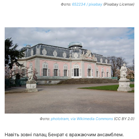
Фото:
652234 / pixabay
(Pixabay License)
Фото:
phototram, via Wikimedia Commons
(CC BY 2.0)
Навіть зовні палац Бенрат є вражаючим ансамблем.