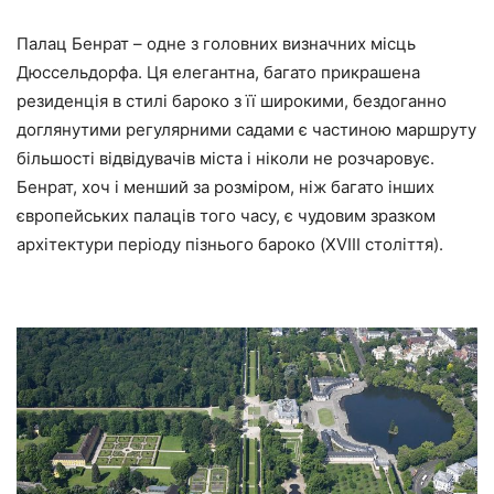
Палац Бенрат – одне з головних визначних місць
Дюссельдорфа. Ця елегантна, багато прикрашена
резиденція в стилі бароко з її широкими, бездоганно
доглянутими регулярними садами є частиною маршруту
більшості відвідувачів міста і ніколи не розчаровує.
Бенрат, хоч і менший за розміром, ніж багато інших
європейських палаців того часу, є чудовим зразком
архітектури періоду пізнього бароко (XVIII століття).