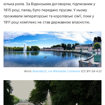
кілька років. За Віденським договором, підписаним у
1815 році, палац було передано прусам. У ньому
проживали імператорські та королівські сім’ї, поки у
1911 році комплекс не став державною власністю.
Фото:
Buendia22, via Wikimedia Commons
(CC BY-SA 4.0)