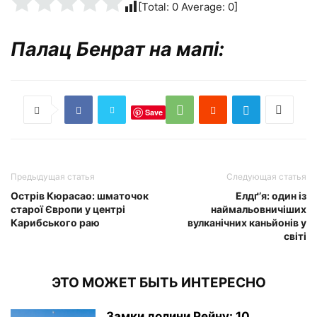
[Total:
0
Average:
0
]
Палац Бенрат на мапі:
Save
Предыдущая статья
Следующая статья
Острів Кюрасао: шматочок
Елдґ’я: один із
старої Європи у центрі
наймальовничіших
Карибського раю
вулканічних каньйонів у
світі
ЭТО МОЖЕТ БЫТЬ ИНТЕРЕСНО
Замки долини Рейну: 10