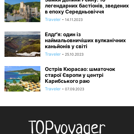
легендарних бастіонів, зведених
в епоху Середньовіччя
Traveler
-
14.11.2023
Елдґ’я: один із
наймальовничіших вулканічних
каньйонів у світі
Traveler
-
25.10.2023
Острів Кюрасао: шматочок
старої Європи у центрі
Карибського раю
Traveler
-
07.09.2023