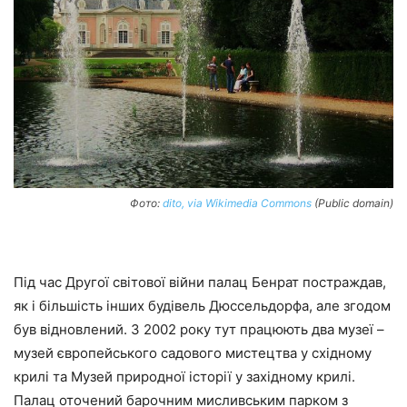
Фото:
dito, via Wikimedia Commons
(Public domain)
Під час Другої світової війни палац Бенрат постраждав,
як і більшість інших будівель Дюссельдорфа, але згодом
був відновлений. З 2002 року тут працюють два музеї –
музей європейського садового мистецтва у східному
крилі та Музей природної історії у західному крилі.
Палац оточений барочним мисливським парком з