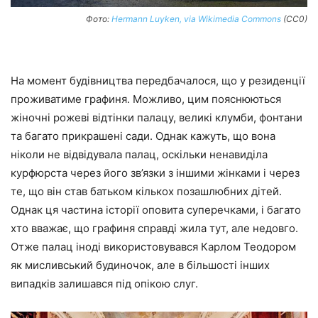
Фото:
Hermann Luyken, via Wikimedia Commons
(CC0)
На момент будівництва передбачалося, що у резиденції
проживатиме графиня. Можливо, цим пояснюються
жіночні рожеві відтінки палацу, великі клумби, фонтани
та багато прикрашені сади. Однак кажуть, що вона
ніколи не відвідувала палац, оскільки ненавиділа
курфюрста через його зв’язки з іншими жінками і через
те, що він став батьком кількох позашлюбних дітей.
Однак ця частина історії оповита суперечками, і багато
хто вважає, що графиня справді жила тут, але недовго.
Отже палац іноді використовувався Карлом Теодором
як мисливський будиночок, але в більшості інших
випадків залишався під опікою слуг.