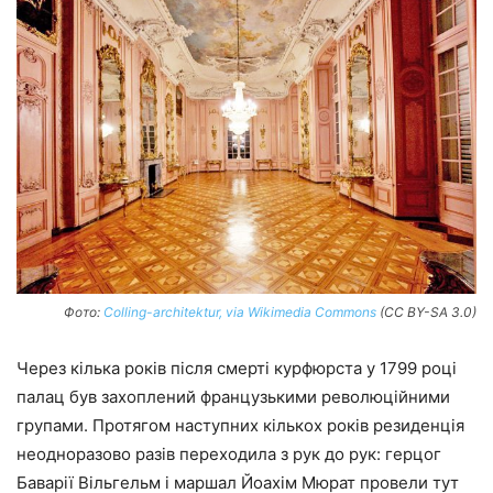
Фото:
Colling-architektur, via Wikimedia Commons
(CC BY-SA 3.0)
Через кілька років після смерті курфюрста у 1799 році
палац був захоплений французькими революційними
групами. Протягом наступних кількох років резиденція
неодноразово разів переходила з рук до рук: герцог
Баварії Вільгельм і маршал Йоахім Мюрат провели тут