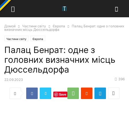
Домой
Частини світу
Європа
Палац Бенрат: одне з головних
визначних місць Дюссельдорфа
Частини світу
Європа
Палац Бенрат: одне з
головних визначних місць
Дюссельдорфа
396
22.09.2023
Save