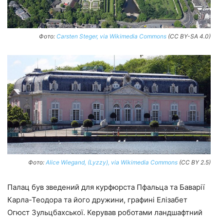
Фото:
Carsten Steger, via Wikimedia Commons
(CC BY-SA 4.0)
Фото:
Alice Wiegand, (Lyzzy), via Wikimedia Commons
(CC BY 2.5)
Палац був зведений для курфюрста Пфальца та Баварії
Карла-Теодора та його дружини, графині Елізабет
Огюст Зульцбахської. Керував роботами ландшафтний