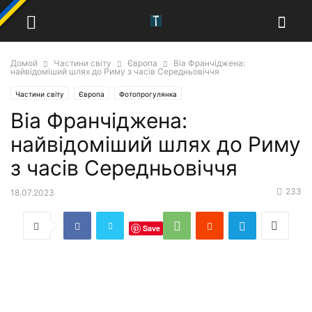
Домой
Частини світу
Європа
Віа Франчіджена:
найвідоміший шлях до Риму з часів Середньовіччя
Частини світу
Європа
Фотопрогулянка
Віа Франчіджена:
найвідоміший шлях до Риму
з часів Середньовіччя
233
18.07.2023
Save