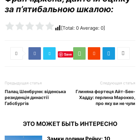
за п’ятибальною шкалою:
[Total:
0
Average:
0
]
Save
Предыдущая статья
Следующая статья
Палац Шенбрунн: віденська
Глиняна фортеця Айт-Бен-
резиденція династії
Хадду: перлина Марокко,
Габсбургів
про яку ви не чули
ЭТО МОЖЕТ БЫТЬ ИНТЕРЕСНО
Замки долини Рейну: 10