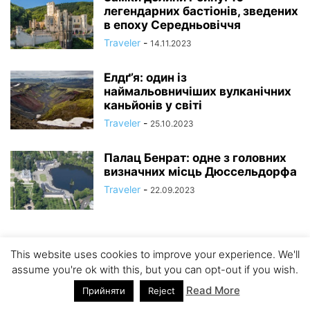
легендарних бастіонів, зведених
в епоху Середньовіччя
Traveler
-
14.11.2023
Елдґ’я: один із
наймальовничіших вулканічних
каньйонів у світі
Traveler
-
25.10.2023
Палац Бенрат: одне з головних
визначних місць Дюссельдорфа
Traveler
-
22.09.2023
This website uses cookies to improve your experience. We'll
assume you're ok with this, but you can opt-out if you wish.
Read More
Прийняти
Reject