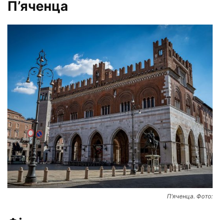
П’яченца
П’яченца. Фото: