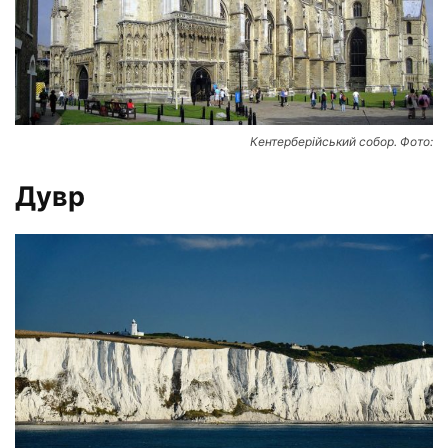
Кентерберійський собор. Фото:
Дувр