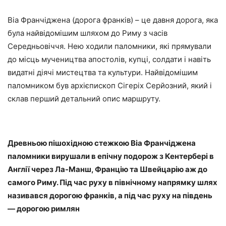
Віа Франчіджена (дорога франків) – це давня дорога, яка
була найвідомішим шляхом до Риму з часів
Середньовіччя. Нею ходили паломники, які прямували
до місць мучеництва апостолів, купці, солдати і навіть
видатні діячі мистецтва та культури. Найвідомішим
паломником був архієпископ Сігеріх Серйозний, який і
склав перший детальний опис маршруту.
Древньою пішохідною стежкою Віа Франчіджена
паломники вирушали в епічну подорож з Кентербері в
Англії через Ла-Манш, Францію та Швейцарію аж до
самого Риму. Під час руху в північному напрямку шлях
називався дорогою франків, а під час руху на південь
— дорогою римлян