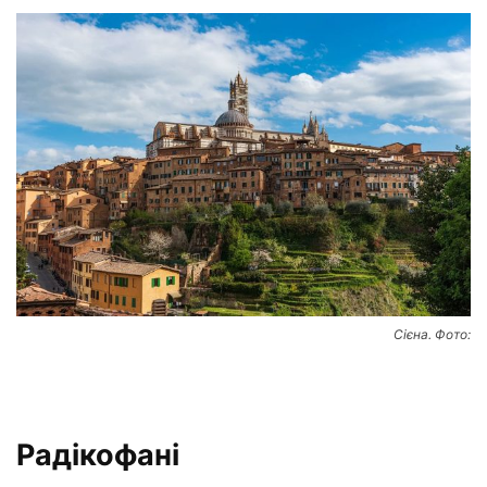
Сієна. Фото:
Радікофані