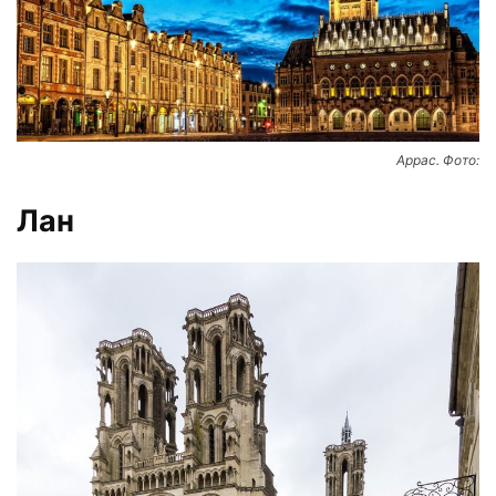
Аррас. Фото:
Лан