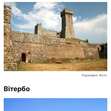
Радікофані. Фото:
Вітербо