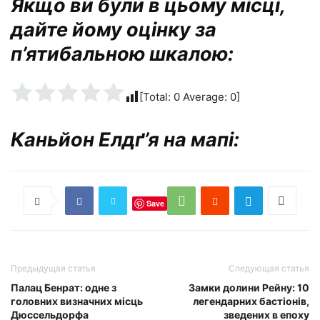
Якщо ви були в цьому місці,
дайте йому оцінку за
п’ятибальною шкалою:
[Total:
0
Average:
0
]
Каньйон Елдґ’я на мапі:
Save
Предыдущая статья
Следующая статья
Палац Бенрат: одне з
Замки долини Рейну: 10
головних визначних місць
легендарних бастіонів,
Дюссельдорфа
зведених в епоху