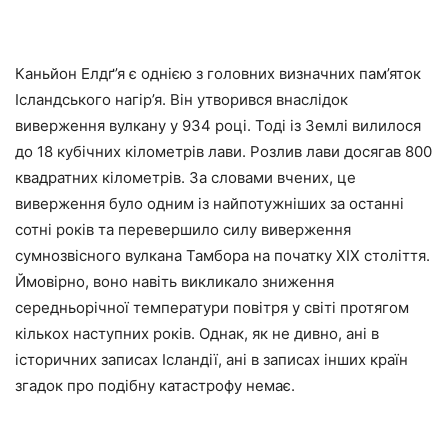
Каньйон Елдґ’я є однією з головних визначних пам’яток
Ісландського нагір’я. Він утворився внаслідок
виверження вулкану у 934 році. Тоді із Землі вилилося
до 18 кубічних кілометрів лави. Розлив лави досягав 800
квадратних кілометрів. За словами вчених, це
виверження було одним із найпотужніших за останні
сотні років та перевершило силу виверження
сумнозвісного вулкана Тамбора на початку XIX століття.
Ймовірно, воно навіть викликало зниження
середньорічної температури повітря у світі протягом
кількох наступних років. Однак, як не дивно, ані в
історичних записах Ісландії, ані в записах інших країн
згадок про подібну катастрофу немає.