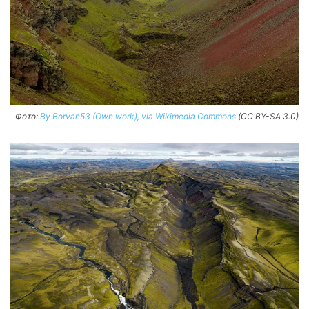
Фото:
By Borvan53 (Own work), via Wikimedia Commons
(CC BY-SA 3.0)