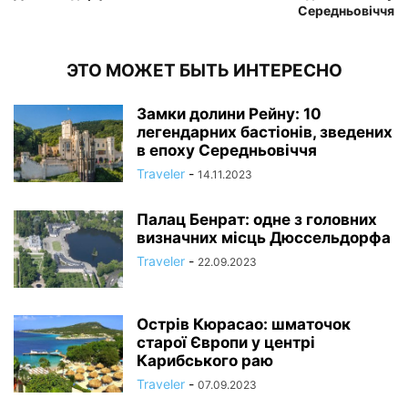
Середньовіччя
ЭТО МОЖЕТ БЫТЬ ИНТЕРЕСНО
Замки долини Рейну: 10
легендарних бастіонів, зведених
в епоху Середньовіччя
Traveler
-
14.11.2023
Палац Бенрат: одне з головних
визначних місць Дюссельдорфа
Traveler
-
22.09.2023
Острів Кюрасао: шматочок
старої Європи у центрі
Карибського раю
Traveler
-
07.09.2023