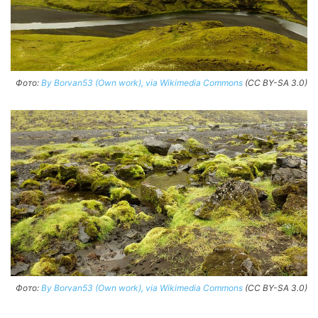
Фото:
By Borvan53 (Own work), via Wikimedia Commons
(CC BY-SA 3.0)
Фото:
By Borvan53 (Own work), via Wikimedia Commons
(CC BY-SA 3.0)