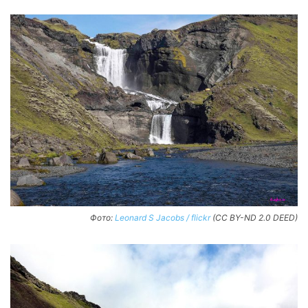
Фото:
Leonard S Jacobs / flickr
(CC BY-ND 2.0 DEED)