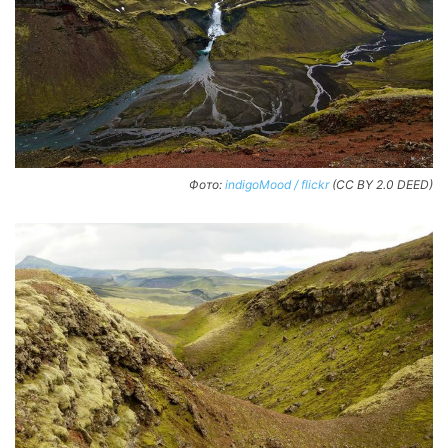
Фото:
indigoMood / flickr
(CC BY 2.0 DEED)