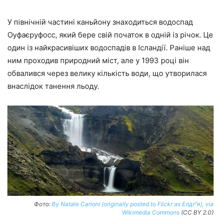
У північній частині каньйону знаходиться водоспад
Оуфаєруфосс, який бере свій початок в одній із річок. Це
один із найкрасивіших водоспадів в Ісландії. Раніше над
ним проходив природний міст, але у 1993 році він
обвалився через велику кількість води, що утворилася
внаслідок танення льоду.
Фото:
By Natale Carioni (originally posted to Flickr as Елдґ’я), via
Wikimedia Commons
(CC BY 2.0)