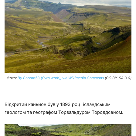
Фото:
By Borvan53 (Own work), via Wikimedia Commons
(CC BY-SA 3.0)
Відкритий каньйон був у 1893 році ісландським
геологом та географом Торвальдуром Тороддсеном.