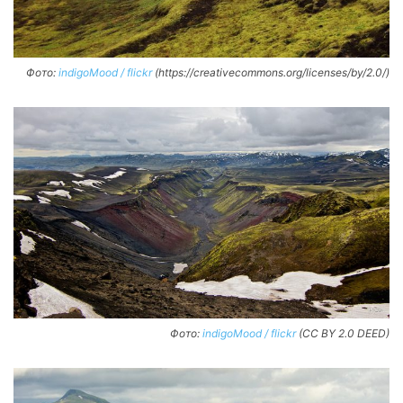
Фото:
indigoMood / flickr
(https://creativecommons.org/licenses/by/2.0/)
Фото:
indigoMood / flickr
(CC BY 2.0 DEED)