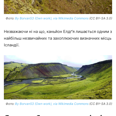
Фото:
By Borvan53 (Own work), via Wikimedia Commons
(CC BY-SA 3.0)
Незважаючи ні на що, каньйон Елдґ’я лишається одним з
найбільш незвичайних та захоплюючих визначних місць
Ісландії.
Фото:
By Borvan53 (Own work), via Wikimedia Commons
(CC BY-SA 3.0)