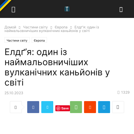
Домой
Частини світу
Європа
Елдґ’я: один із
наймальовничіших вулканічних каньйонів у світі
Частини світу
Європа
Елдґ’я: один із
наймальовничіших
вулканічних каньйонів у
світі
1329
25.10.2023
Save