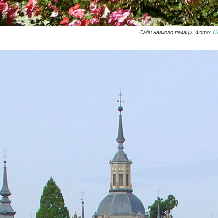
Сади навколо палацу. Фото:
C