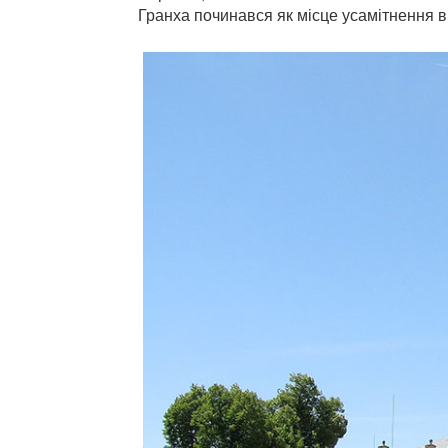
Гранха починався як місце усамітнення в