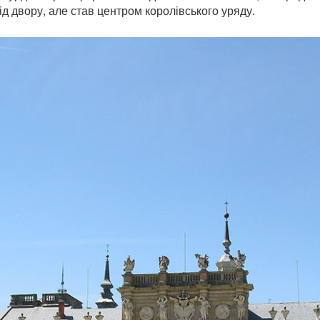
ід двору, але став центром королівського уряду.