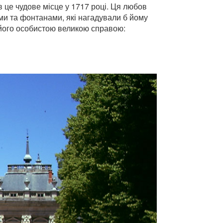
 в це чудове місце у 1717 році. Ця любов
ами та фонтанами, які нагадували б йому
о його особистою великою справою: