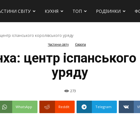
АСТИНИ СВІТУ
КУХНЯ
ТОП
РОДЗИНКИ
Ф
 центр іспанського королівського уряду
Частини світу
Європа
ха: центр іспанського
уряду
273
WhatsApp
ReddIt
Telegram
V