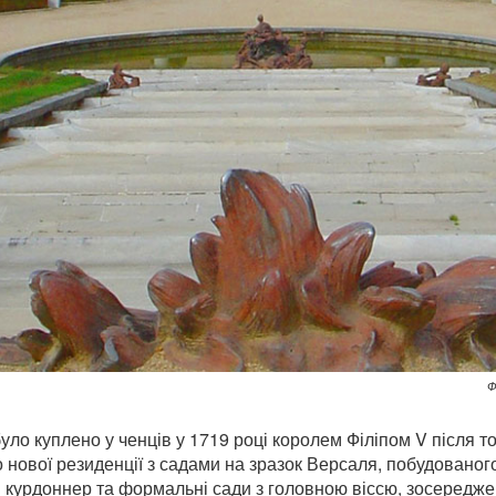
Ф
уло куплено у ченців у 1719 році королем Філіпом V після тог
о нової резиденції з садами на зразок Версаля, побудованого
 курдоннер та формальні сади з головною віссю, зосереджен