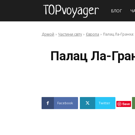
Сайт
БЛОГ
Ч
про
Домой
Частини світу
Європа
Палац Ла-Гранха:
подорожі
Палац Ла-Гран
Facebook
Twitter
Save