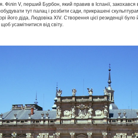
я. Філіп V, перший Бурбон, який правив в Іспанії, закохався
побудувати тут палац і розбити сади, прикрашені скульптур
рі його діда, Людовіка XIV. Створення цієї резиденції бул
щоб усамітнитися від світу.