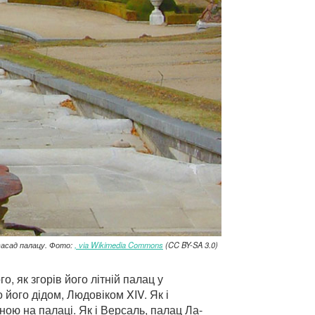
асад палацу. Фото:
, via Wikimedia Commons
(CC BY-SA 3.0)
о, як згорів його літній палац у
 його дідом, Людовіком XIV. Як і
ою на палаці. Як і Версаль, палац Ла-