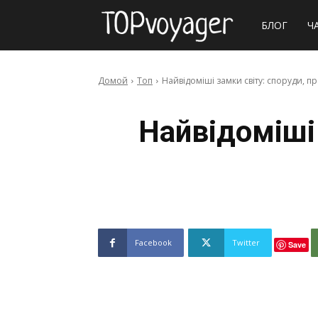
Сайт
БЛОГ
Ч
про
Домой
Топ
Найвідоміші замки світу: споруди, пр
подорожі
Найвідоміші 
Facebook
Twitter
Save