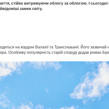
иття, стійко витримуючи облогу за облогою. І сьогодн
йвідоміші замки світу.
одиться на кордоні Валахії та Трансільванії. Його зазвича
піра. Особливу популярність старій споруді додав роман Бр