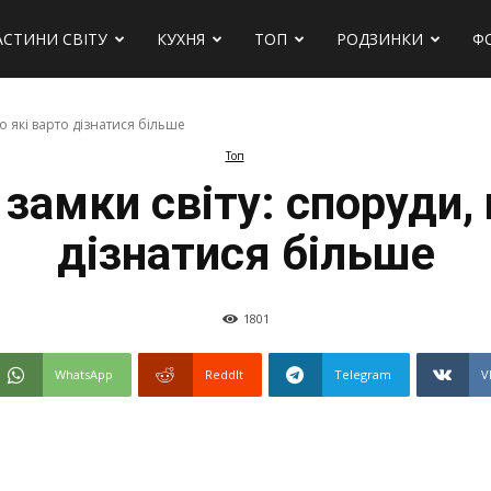
АСТИНИ СВІТУ
КУХНЯ
ТОП
РОДЗИНКИ
Ф
о які варто дізнатися більше
Топ
замки світу: споруди, 
дізнатися більше
1801
WhatsApp
ReddIt
Telegram
V