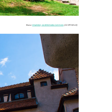
Фото:
IrinaAnton, via Wikimedia Commons
(CC BY-SA 4.0)