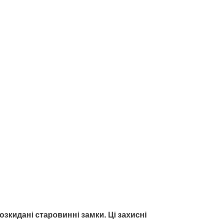
озкидані старовинні замки. Ці захисні