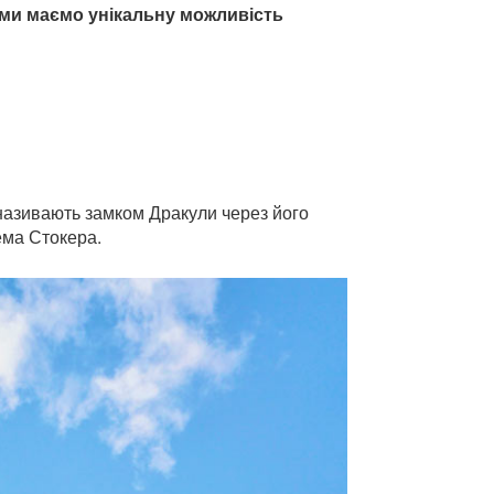
і ми маємо унікальну можливість
й називають замком Дракули через його
ема Стокера.