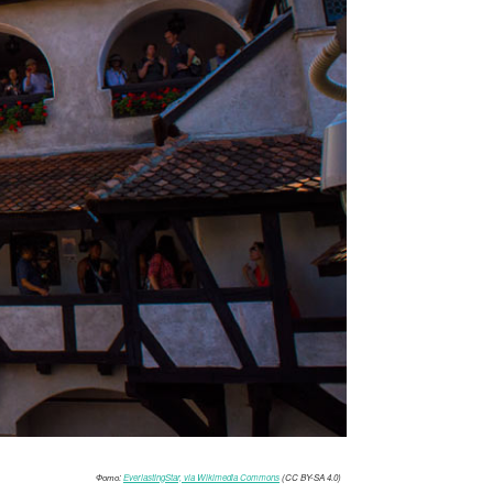
Фото:
EverlastingStar, via Wikimedia Commons
(CC BY-SA 4.0)