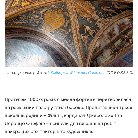
Інтер’єр палацу. Фото:
I, Sailko, via Wikimedia Commons
(CC BY-SA 3.0)
Протягом 1600-х років сімейна фортеця перетворилася
на розкішний палац у стилі бароко. Представники трьох
поколінь родини – Філіп I, кардинал Джироламо I та
Лоренцо Онофріо – найняли для виконання робіт
найкращих архітекторів та художників.