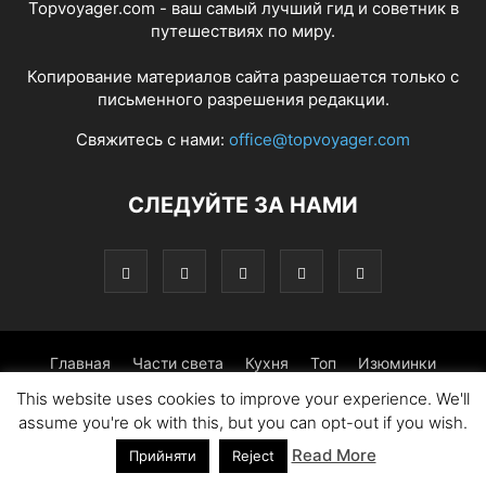
Topvoyager.com - ваш самый лучший гид и советник в
путешествиях по миру.
Копирование материалов сайта разрешается только с
письменного разрешения редакции.
Свяжитесь с нами:
office@topvoyager.com
СЛЕДУЙТЕ ЗА НАМИ
Главная
Части света
Кухня
Топ
Изюминки
This website uses cookies to improve your experience. We'll
Фотопрогулка
Традиции
Советы
assume you're ok with this, but you can opt-out if you wish.
Read More
© Copyright 2016-2026 - Topvoyager.com
Прийняти
Reject