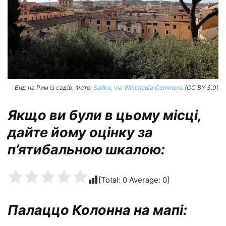
Вид на Рим із садів. Фото:
Sailko, via Wikimedia Commons
(CC BY 3.0)
Якщо ви були в цьому місці,
дайте йому оцінку за
п’ятибальною шкалою:
[Total:
0
Average:
0
]
Палаццо Колонна на мапі: