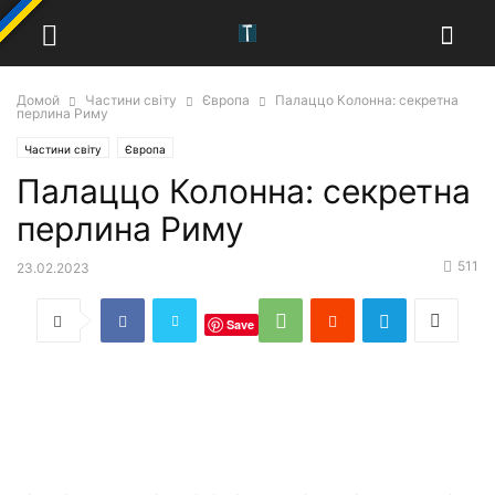
Домой
Частини світу
Європа
Палаццо Колонна: секретна
перлина Риму
Частини світу
Європа
Палаццо Колонна: секретна
перлина Риму
511
23.02.2023
Save