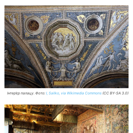
Інтер’єр палацу. Фото:
I, Sailko, via Wikimedia Commons
(CC BY-SA 3.0)