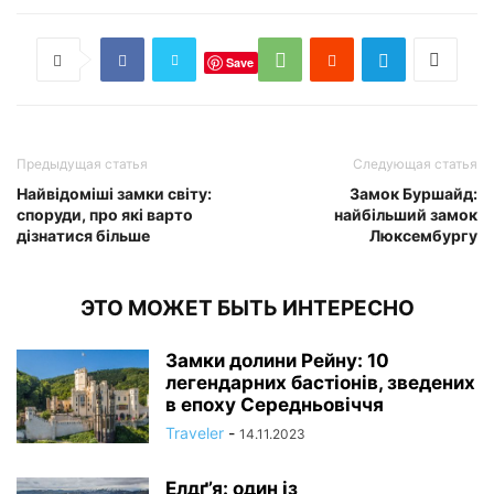
Save
Предыдущая статья
Следующая статья
Найвідоміші замки світу:
Замок Буршайд:
споруди, про які варто
найбільший замок
дізнатися більше
Люксембургу
ЭТО МОЖЕТ БЫТЬ ИНТЕРЕСНО
Замки долини Рейну: 10
легендарних бастіонів, зведених
в епоху Середньовіччя
Traveler
-
14.11.2023
Елдґ’я: один із