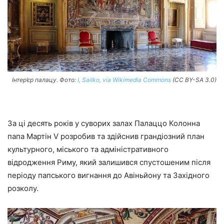
Інтер’єр палацу. Фото:
I, Sailko, via Wikimedia Commons
(CC BY-SA 3.0)
За ці десять років у суворих залах Палаццо Колонна
папа Мартін V розробив та здійснив грандіозний план
культурного, міського та адміністративного
відродження Риму, який залишився спустошеним після
періоду папського вигнання до Авіньйону та Західного
розколу.