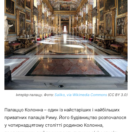
Інтер’єр палацу. Фото:
Sailko, via Wikimedia Commons
(CC BY 3.0)
Палаццо Колонна – один із найстаріших і найбільших
приватних палаців Риму. Його будівництво розпочалося
у чотирнадцятому столітті родиною Колонна,