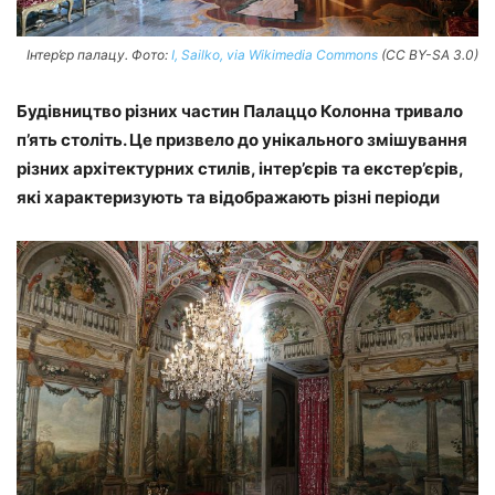
Інтер’єр палацу. Фото:
I, Sailko, via Wikimedia Commons
(CC BY-SA 3.0)
Будівництво різних частин Палаццо Колонна тривало
п’ять століть. Це призвело до унікального змішування
різних архітектурних стилів, інтер’єрів та екстер’єрів,
які характеризують та відображають різні періоди