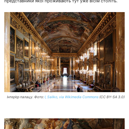
представники якої проживають тут уже вісім століть.
Інтер’єр палацу. Фото:
I, Sailko, via Wikimedia Commons
(CC BY-SA 3.0)