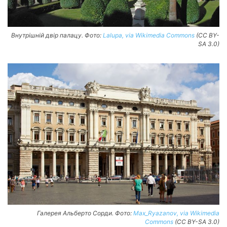
Внутрішній двір палацу. Фото:
Lalupa, via Wikimedia Commons
(CC BY-
SA 3.0)
Галерея Альберто Сорди. Фото:
Max_Ryazanov, via Wikimedia
Commons
(CC BY-SA 3.0)