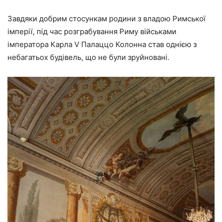
Завдяки добрим стосункам родини з владою Римської
імперії, під час розграбування Риму військами
імператора Карла V Палаццо Колонна став однією з
небагатьох будівель, що не були зруйновані.