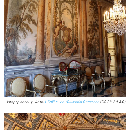
Інтер’єр палацу. Фото:
I, Sailko, via Wikimedia Commons
(CC BY-SA 3.0)