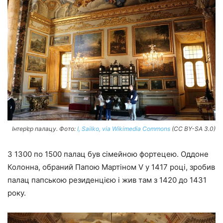
Інтер’єр палацу. Фото:
I, Sailko, via Wikimedia Commons
(CC BY-SA 3.0)
З 1300 по 1500 палац був сімейною фортецею. Оддоне
Колонна, обраний Папою Мартіном V у 1417 році, зробив
палац папською резиденцією і жив там з 1420 до 1431
року.