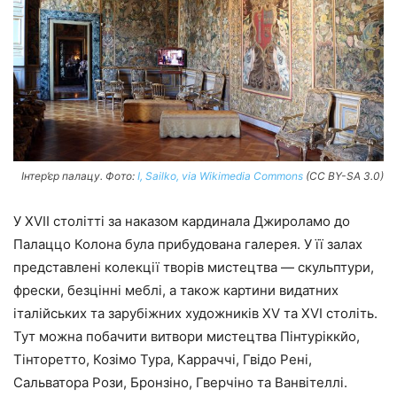
Інтер’єр палацу. Фото:
I, Sailko, via Wikimedia Commons
(CC BY-SA 3.0)
У XVII столітті за наказом кардинала Джироламо до
Палаццо Колона була прибудована галерея. У її залах
представлені колекції творів мистецтва — скульптури,
фрески, безцінні меблі, а також картини видатних
італійських та зарубіжних художників XV та XVI століть.
Тут можна побачити витвори мистецтва Пінтуріккйо,
Тінторетто, Козімо Тура, Карраччі, Гвідо Рені,
Сальватора Рози, Бронзіно, Гверчіно та Ванвітеллі.