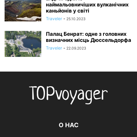
наймальовничіших вулканічних
каньйонів у світі
Traveler
-
25.10.2023
Палац Бенрат: одне з головних
визначних місць Дюссельдорфа
Traveler
-
22.09.2023
О НАС