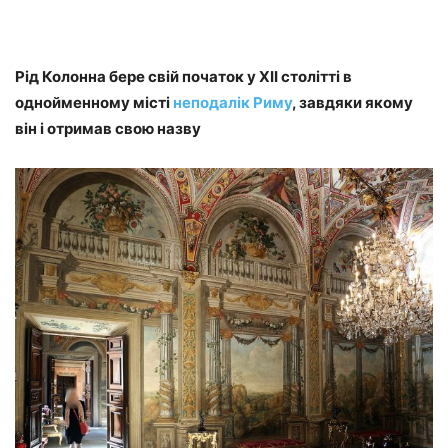
Рід Колонна бере свій початок у XII столітті в
однойменному місті
неподалік Риму
, завдяки якому
він і отримав свою назву