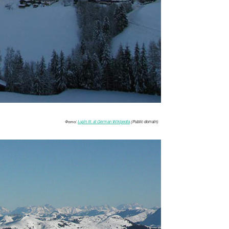
Фото:
Lupin III. at German Wikipedia
(Public domain)