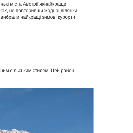
нькі міста Австрії якнайкраще
ижах, не повторивши жодної ділянки
Ми вибрали найкращі зимові курорти
вним сільським стилем. Цей район