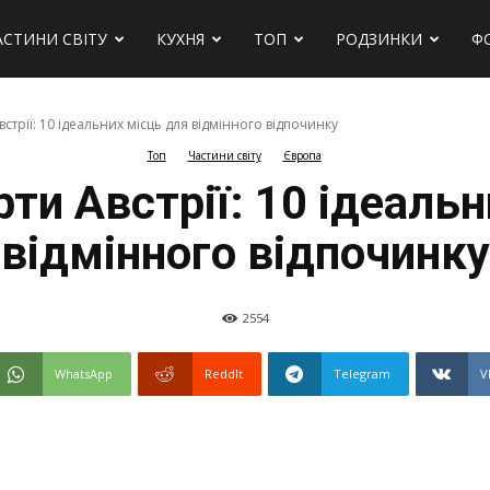
АСТИНИ СВІТУ
КУХНЯ
ТОП
РОДЗИНКИ
Ф
стрії: 10 ідеальних місць для відмінного відпочинку
Топ
Частини світу
Європа
ти Австрії: 10 ідеаль
відмінного відпочинку
2554
WhatsApp
ReddIt
Telegram
V