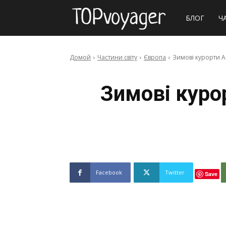
Сайт
БЛОГ
Ч
про
Домой
Частини світу
Європа
Зимові курорти Ав
подорожі
Зимові курор
Facebook
Twitter
Save