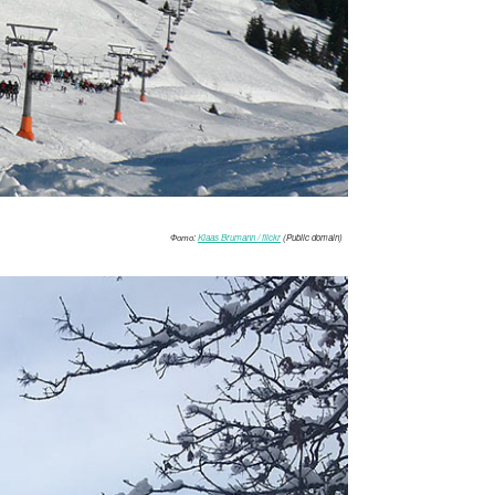
Фото:
Klaas Brumann / flickr
(Public domain)