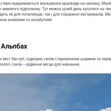
з яких відкриваються мальовничі краєвиди на околиці. Мале
о зимового відпочинку. Тут можна цілий день кататися на л
дять як для початківців, так і для справжніх екстремалів. 
инок казковим та незабутнім!
: Альпбах
х міст Австрії, підкорює своїм старовинним шармом та чарі
пологі схили – відмінне місце для навчання.