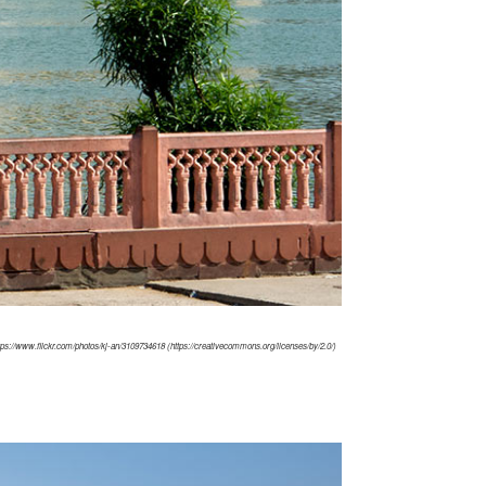
ps://www.flickr.com/photos/kj-an/3109734618 (https://creativecommons.org/licenses/by/2.0/)