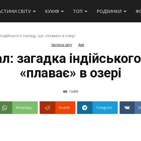
АСТИНИ СВІТУ
КУХНЯ
ТОП
РОДЗИНКИ
Ф
індійського палацу, що «плаває» в озері
Частини світу
Азія
: загадка індійського
«плаває» в озері
15498
WhatsApp
ReddIt
Telegram
V