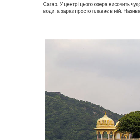
Сагар. У центрі цього озера височить чу
води, а зараз просто плаває в ній. Нази