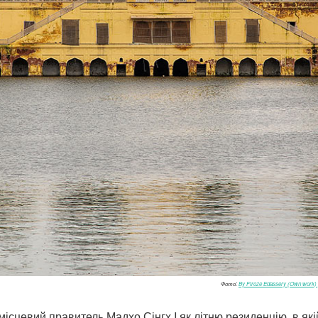
Фото:
By Firoze Edassery (Own work) 
 місцевий правитель Мадхо Сінгх I як літню резиденцію, в як