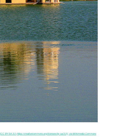
[CC BY-SA 3.0 (https://creativecommons.org/licenses/by-sa/3.0)], via Wikimedia Commons