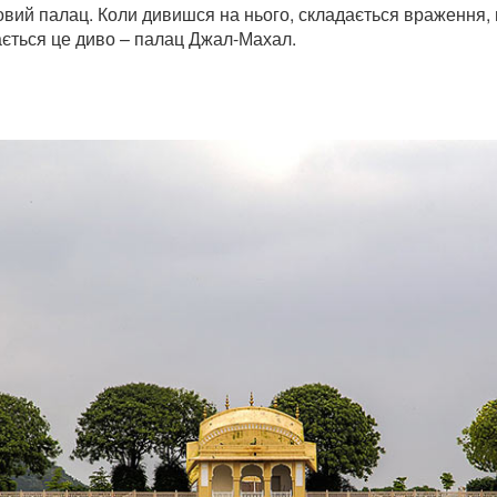
довий палац. Коли дивишся на нього, складається враження,
вається це диво – палац Джал-Махал.