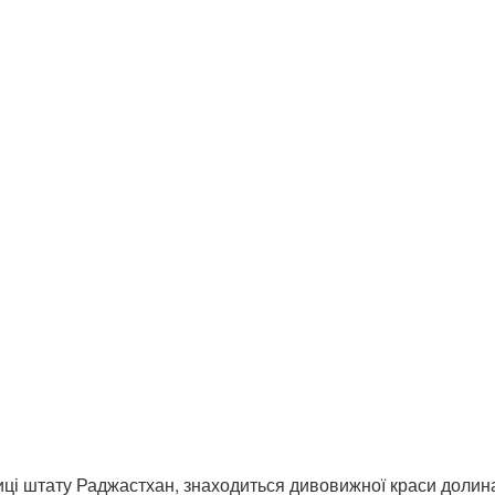
иці штату Раджастхан, знаходиться дивовижної краси долина