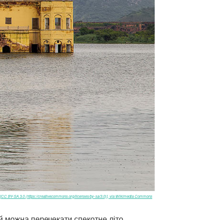
[CC BY-SA 3.0 (https://creativecommons.org/licenses/by-sa/3.0)], via Wikimedia Commons
ій можна перечекати спекотне літо.