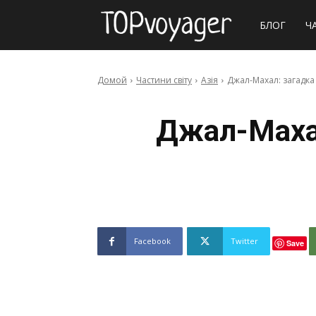
Сайт
БЛОГ
Ч
про
Домой
Частини світу
Азія
Джал-Махал: загадка 
подорожі
Джал-Махал
Facebook
Twitter
Save