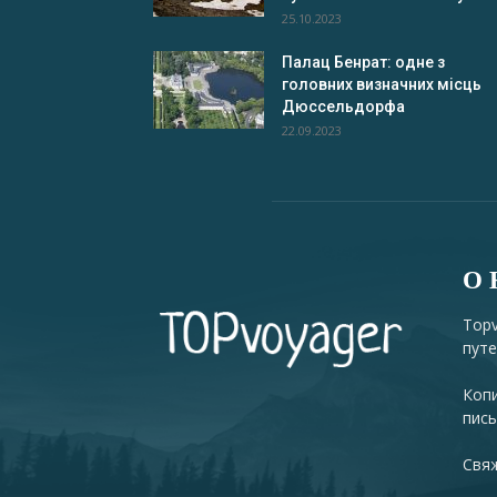
25.10.2023
Палац Бенрат: одне з
головних визначних місць
Дюссельдорфа
22.09.2023
О 
Topv
путе
Копи
пись
Свяж