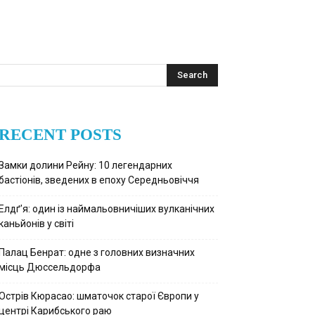
RECENT POSTS
Замки долини Рейну: 10 легендарних
бастіонів, зведених в епоху Середньовіччя
Елдґ’я: один із наймальовничіших вулканічних
каньйонів у світі
Палац Бенрат: одне з головних визначних
місць Дюссельдорфа
Острів Кюрасао: шматочок старої Європи у
центрі Карибського раю