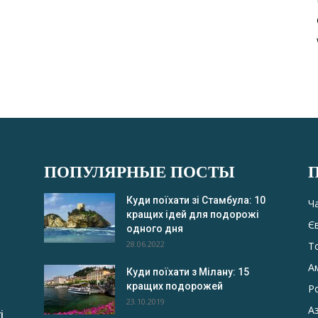
ПОПУЛЯРНЫЕ ПОСТЫ
Куди поїхати зі Стамбула: 10
Ч
кращих ідей для подорожі
Є
одного дня
28.06.2022
Т
А
Куди поїхати з Мілану: 15
кращих подорожей
Р
23.10.2019
Аз
і