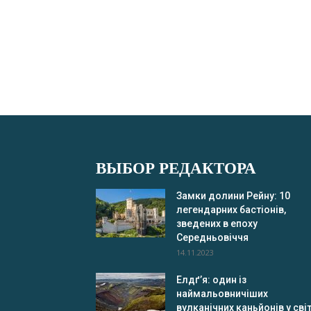
ВЫБОР РЕДАКТОРА
Замки долини Рейну: 10
легендарних бастіонів,
зведених в епоху
Середньовіччя
14.11.2023
Елдґ’я: один із
наймальовничіших
вулканічних каньйонів у світ