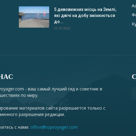
А
5 дивовижних місць на Землі,
Ф
які двічі на добу змінюються
до...
К
25.10.2022
НАС
oyager.com - ваш самый лучший гид и советник в
шествиях по миру.
рование материалов сайта разрешается только с
менного разрешения редакции.
итесь с нами:
office@topvoyager.com