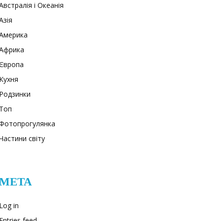
Австралія і Океанія
Азія
Америка
Африка
Європа
Кухня
Родзинки
Топ
Фотопрогулянка
Частини світу
META
Log in
Entries feed