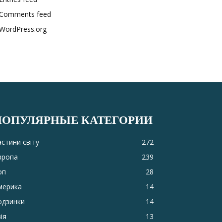
Comments feed
WordPress.org
ПОПУЛЯРНЫЕ КАТЕГОРИИ
астини світу
272
вропа
239
оп
28
мерика
14
одзинки
14
ія
13