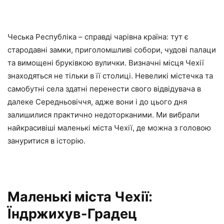
Чеська Республіка – справді чарівна країна: тут є
стародавні замки, приголомшливі собори, чудові палаци
та вимощені бруківкою вулички. Визначні місця Чехії
знаходяться не тільки в її столиці. Невеликі містечка та
самобутні села здатні перенести свого відвідувача в
далеке Середньовіччя, адже вони і до цього дня
залишилися практично недоторканими. Ми вибрали
найкрасивіші маленькі міста Чехії, де можна з головою
зануритися в історію.
Маленькі міста Чехії:
Їндржихув-Градец