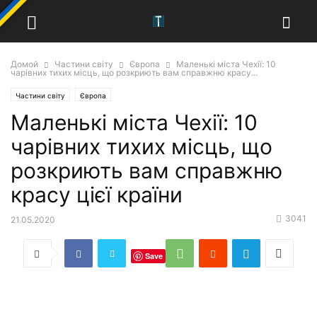
Домой
Частини світу
Європа
Маленькі міста Чехії: 10
чарівних тихих місць, що розкриють вам справжню красу...
Частини світу
Європа
Маленькі міста Чехії: 10
чарівних тихих місць, що
розкриють вам справжню
красу цієї країни
3041
21.05.2020
Save