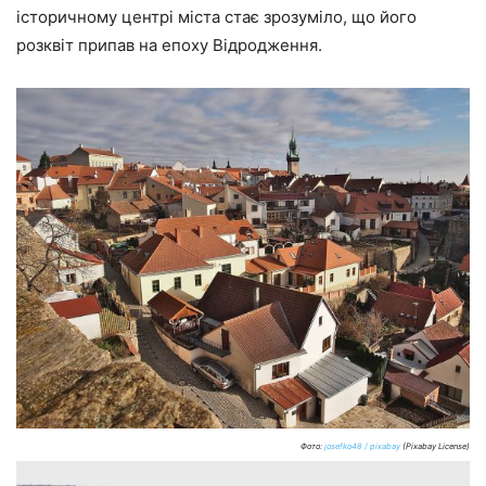
історичному центрі міста стає зрозуміло, що його
розквіт припав на епоху Відродження.
Фото:
josefko48 / pixabay
(Pixabay License)