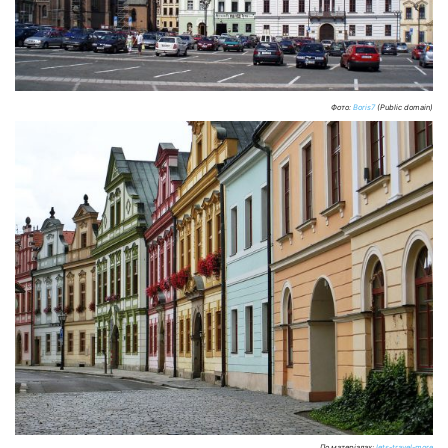
Фото:
Boris7
(Public domain)
По матеріалах:
lets-travel-more