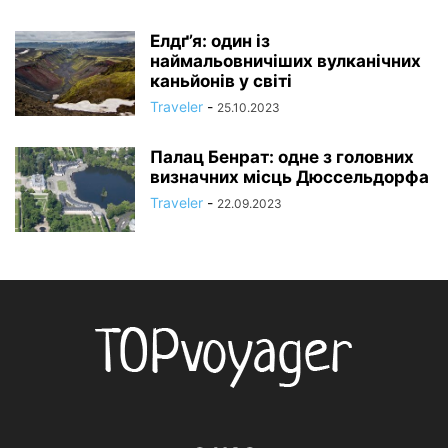
Елдґ’я: один із
наймальовничіших вулканічних
каньйонів у світі
Traveler
-
25.10.2023
Палац Бенрат: одне з головних
визначних місць Дюссельдорфа
Traveler
-
22.09.2023