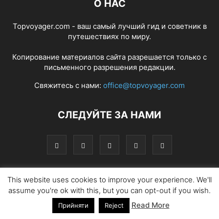
О НАС
Topvoyager.com - ваш самый лучший гид и советник в
путешествиях по миру.
Копирование материалов сайта разрешается только с
письменного разрешения редакции.
Свяжитесь с нами:
office@topvoyager.com
СЛЕДУЙТЕ ЗА НАМИ
This website uses cookies to improve your experience. We'll
Главная
Части света
Кухня
Топ
Изюминки
assume you're ok with this, but you can opt-out if you wish.
Фотопрогулка
Традиции
Советы
Read More
Прийняти
Reject