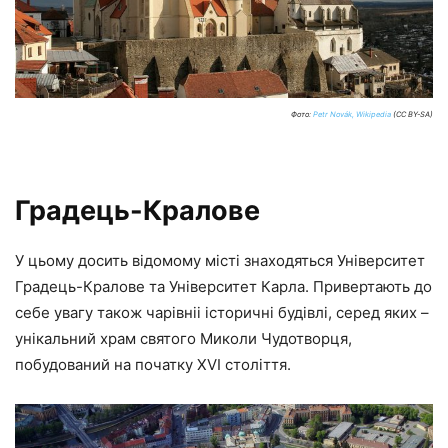
Фото:
Petr Novák, Wikipedia
(CC BY-SA)
Градець-Кралове
У цьому досить відомому місті знаходяться Університет
Градець-Кралове та Університет Карла. Привертають до
себе увагу також чарівніі історичні будівлі, серед яких –
унікальний храм святого Миколи Чудотворця,
побудований на початку XVI століття.