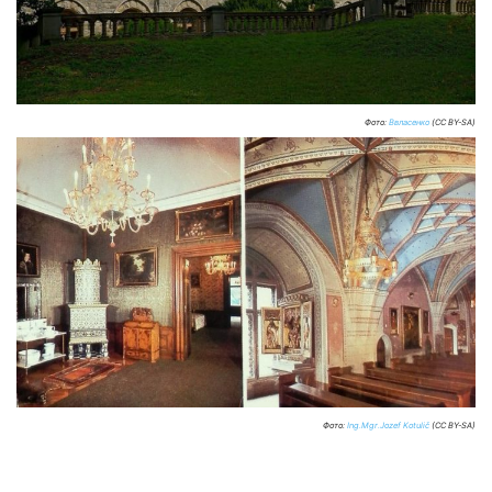
Фото:
Ввласенко
(CC BY-SA)
Фото:
Ing.Mgr.Jozef Kotulič
(CC BY-SA)