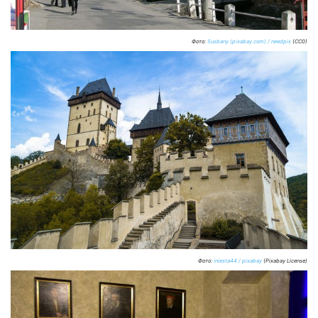
Фото:
Susbany (pixabay.com) / needpix
(CC0)
Фото:
iniesta44 / pixabay
(Pixabay License)