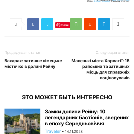
Фото:
lbokel / pixabay
(Pixabay License)
Save
Предыдущая статья
Следующая статья
Бахарах: затишне німецьке
Маленькі міста Хорватії: 15
містечко в долині Рейну
райських та затишних
місць для справжніх
поціновувачів
ЭТО МОЖЕТ БЫТЬ ИНТЕРЕСНО
Замки долини Рейну: 10
легендарних бастіонів, зведених
в епоху Середньовіччя
Traveler
-
14.11.2023