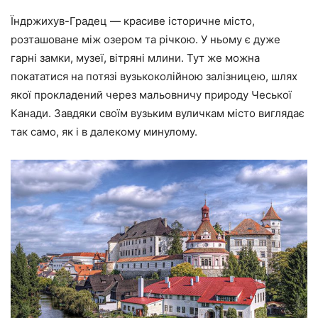
Їндржихув-Градец — красиве історичне місто,
розташоване між озером та річкою. У ньому є дуже
гарні замки, музеї, вітряні млини. Тут же можна
покататися на потязі вузькоколійною залізницею, шлях
якої прокладений через мальовничу природу Чеської
Канади. Завдяки своїм вузьким вуличкам місто виглядає
так само, як і в далекому минулому.