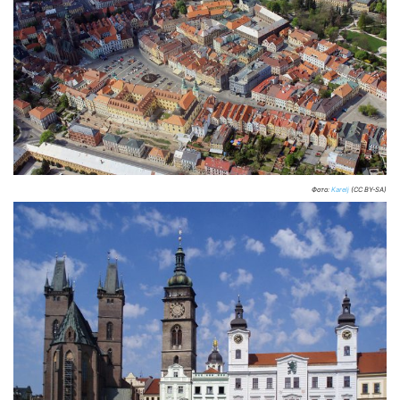
Фото:
Karelj
(CC BY-SA)