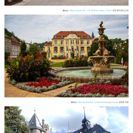
Фото:
János Korom Dr. >15 Million views / flickr
(CC BY-SA 2.0)
Фото:
Vera Kratochvil / publicdomainpictures
(CC0 1.0)