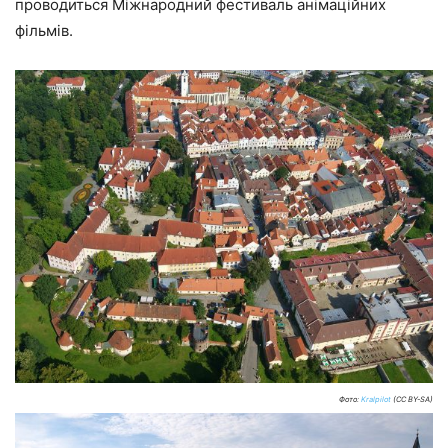
проводиться Міжнародний фестиваль анімаційних
фільмів.
Фото:
Kralpilot
(CC BY-SA)