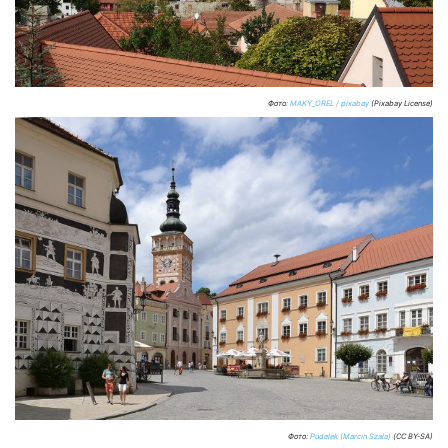
Фото:
MAKY_OREL / pixabay
(Pixabay License)
Фото:
Pudelek (Marcin Szala)
(CC BY-SA)