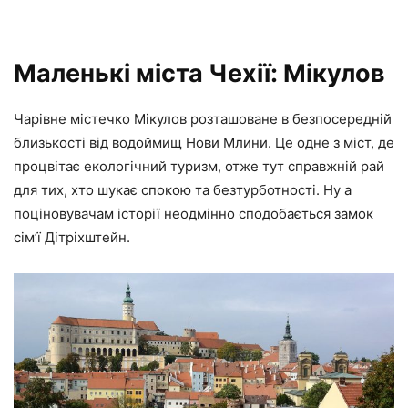
Маленькі міста Чехії: Мікулов
Чарівне містечко Мікулов розташоване в безпосередній
близькості від водоймищ Нови Млини. Це одне з міст, де
процвітає екологічний туризм, отже тут справжній рай
для тих, хто шукає спокою та безтурботності. Ну а
поціновувачам історії неодмінно сподобається замок
сім’ї Дітріхштейн.