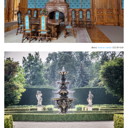
Фото:
Andras Vadas
(CC BY-SA)