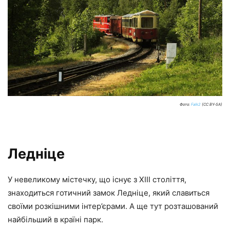
Фото:
Falk2
(CC BY-SA)
Ледніце
У невеликому містечку, що існує з XIII століття,
знаходиться готичний замок Ледніце, який славиться
своїми розкішними інтер’єрами. А ще тут розташований
найбільший в країні парк.