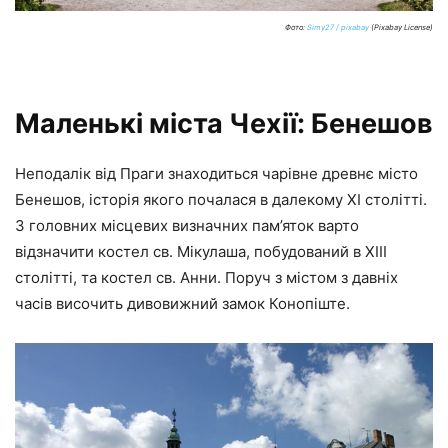
Фото:
Simy27 / pixabay
(Pixabay License)
Маленькі міста Чехії: Бенешов
Неподалік від Праги знаходиться чарівне древнє місто
Бенешов, історія якого почалася в далекому XI столітті.
З головних місцевих визначних пам’яток варто
відзначити костел св. Мікулаша, побудований в XIII
столітті, та костел св. Анни. Поруч з містом з давніх
часів височить дивовижний замок Конопіште.