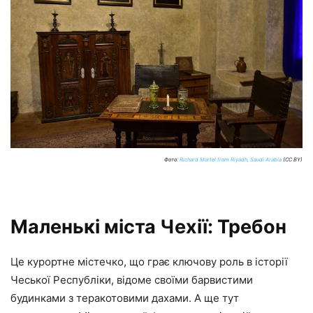
Фото:
Richard Mortel from Riyadh, Saudi Arabia
(CC BY)
Маленькі міста Чехії: Требон
Це курортне містечко, що грає ключову роль в історії
Чеської Республіки, відоме своїми барвистими
будинками з теракотовими дахами. А ще тут