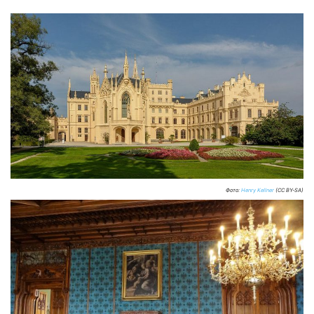
Фото:
Henry Kellner
(CC BY-SA)