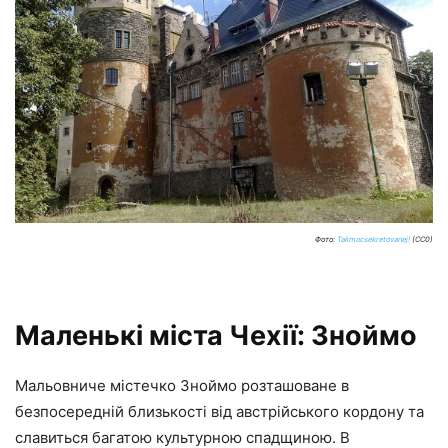
Фото:
Takmocsekretovanej!
(CC0)
Маленькі міста Чехії: Зноймо
Мальовниче містечко Зноймо розташоване в
безпосередній близькості від австрійського кордону та
славиться багатою культурною спадщиною. В