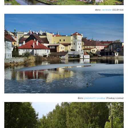
Фото:
Jan Muller
(CC BY-SA)
Фото:
gladiator01 / pixabay
(Pixabay License)