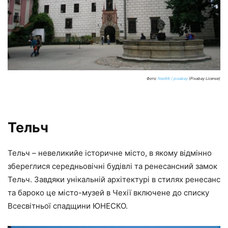
Фото:
Neo98 / pixabay
(Pixabay License)
Тельч
Тельч – невеликийе історичне місто, в якому відмінно
збереглися середньовічні будівлі та ренесансний замок
Тельч. Завдяки унікальній архітектурі в стилях ренесанс
та бароко це місто-музей в Чехії включене до списку
Всесвітньої спадщини ЮНЕСКО.