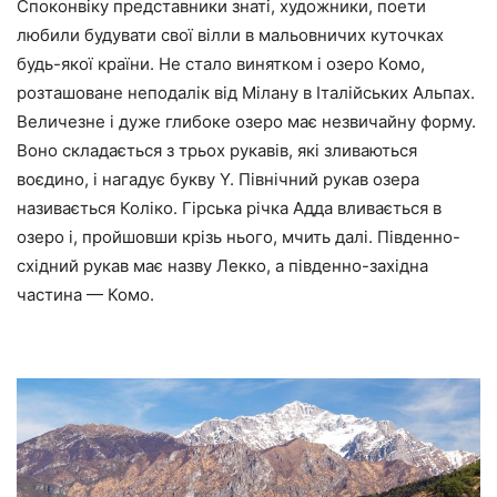
Споконвіку представники знаті, художники, поети
любили будувати свої вілли в мальовничих куточках
будь-якої країни. Не стало винятком і озеро Комо,
розташоване неподалік від Мілану в Італійських Альпах.
Величезне і дуже глибоке озеро має незвичайну форму.
Воно складається з трьох рукавів, які зливаються
воєдино, і нагадує букву Y. Північний рукав озера
називається Коліко. Гірська річка Адда вливається в
озеро і, пройшовши крізь нього, мчить далі. Південно-
східний рукав має назву Лекко, а південно-західна
частина — Комо.