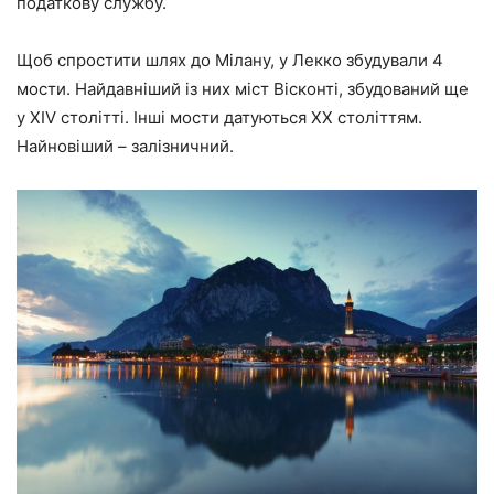
податкову службу.
Щоб спростити шлях до Мілану, у Лекко збудували 4
мости. Найдавніший із них міст Вісконті, збудований ще
у XIV столітті. Інші мости датуються ХХ століттям.
Найновіший – залізничний.