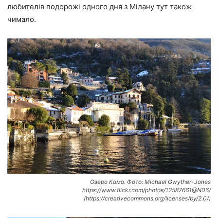
любителів подорожі одного дня з Мілану тут також
чимало.
Озеро Комо. Фото: Michael Gwyther-Jones
https://www.flickr.com/photos/12587661@N06/
(https://creativecommons.org/licenses/by/2.0/)