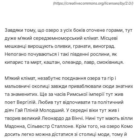
(https://creativecommons.org/licenses/by/2.0/)
Завдяки тому, що озеро з усіх боків оточене горами, тут
дуже м’який середземноморський клімат. Місцеві
мешканці вирощують оливки, гранати, виноград.
Непогано почуваються і такі південні рослини, як
кипарис та мирт, каштан, олеандр, лавр, смоківниця.
М’який клімат, незабутнє поєднання озера та гір і
мальовничі околиці завжди приваблювали сюди знатних
та знаменитих. Ще за часів Римської імперії тут жив
поет Вергілій. Любив тут відпочивати та політичний
діяч Гай Пліній Молодший. У середні віки тут жив і
творив великий Леонардо да Вінчі. Нині тут мають вілли
Мадонна, Сільвестр Сталлоне. Крім того, на озеро Комо
досить легко можна дістатися зі столиці моди, тому й