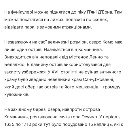
На фунікулері можна піднятися до піку П’яні Д’Ерна. Там
можна покататися на лижах, полазити по скелях,
відвідати парк із зимовими атракціонами.
Незважаючи на свої величезні розміри, озеро Комо має
лише один острів. Називається він Команчина.
Знаходиться він неподалік від містечок Ленно та
Беладжіо. В давнину острів використовувався для
захисту узбережжя. У XVII столітті на руїнах античного
храму було зведено невеликий храм Сан-Джованні,
який досі оберігає острів та його мешканців – громаду
художників.
На західному березі озера, навпроти острова
Команчина, розташована свята гора Осуччо. У період з
1635 по 1710 роки тут було побудовано 15 каплиць, які є