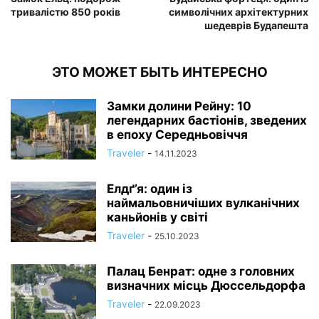
тривалістю 850 років
символічних архітектурних
шедеврів Будапешта
ЭТО МОЖЕТ БЫТЬ ИНТЕРЕСНО
Замки долини Рейну: 10
легендарних бастіонів, зведених
в епоху Середньовіччя
Traveler
-
14.11.2023
Елдґ’я: один із
наймальовничіших вулканічних
каньйонів у світі
Traveler
-
25.10.2023
Палац Бенрат: одне з головних
визначних місць Дюссельдорфа
Traveler
-
22.09.2023