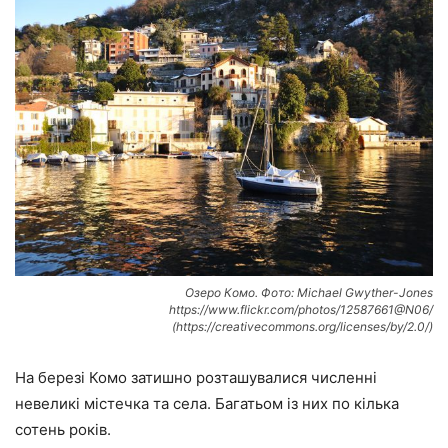
Озеро Комо. Фото: Michael Gwyther-Jones
https://www.flickr.com/photos/12587661@N06/
(https://creativecommons.org/licenses/by/2.0/)
На березі Комо затишно розташувалися численні
невеликі містечка та села. Багатьом із них по кілька
сотень років.