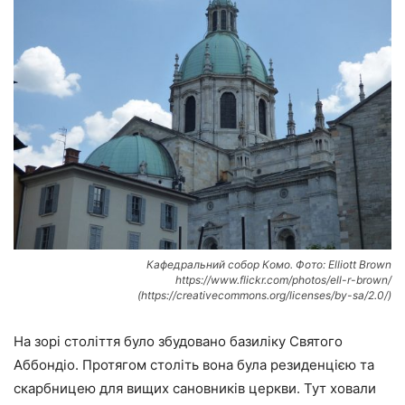
Кафедральний собор Комо. Фото: Elliott Brown
https://www.flickr.com/photos/ell-r-brown/
(https://creativecommons.org/licenses/by-sa/2.0/)
На зорі століття було збудовано базиліку Святого
Аббондіо. Протягом століть вона була резиденцією та
скарбницею для вищих сановників церкви. Тут ховали