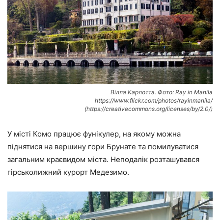
Вілла Карлотта. Фото: Ray in Manila
https://www.flickr.com/photos/rayinmanila/
(https://creativecommons.org/licenses/by/2.0/)
У місті Комо працює фунікулер, на якому можна
піднятися на вершину гори Брунате та помилуватися
загальним краєвидом міста. Неподалік розташувався
гірськолижний курорт Медезимо.