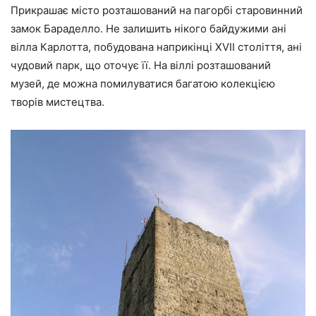
Прикрашає місто розташований на пагорбі старовинний
замок Бараделло. Не залишить нікого байдужими ані
вілла Карлотта, побудована наприкінці XVII століття, ані
чудовий парк, що оточує її. На віллі розташований
музей, де можна помилуватися багатою колекцією
творів мистецтва.