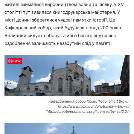
жителі займалися виробництвом вовни та шовку. У XV
столітті тут з’явилася книгодрукарська майстерня. У
місті донині збереглися чудові пам’ятки історії. Це і
Кафедральний собор, який будували понад 200 років.
Величний силует собору та його багате внутрішнє
оздоблення залишають незабутній слід у пам’яті.
Save
Кафедральний собор Комо. Фото: Elliott Brown
https://www.flickr.com/photos/ell-r-brown/
(https://creativecommons.org/licenses/by-sa/2.0/)