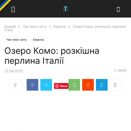
Домой
Частини світу
Європа
Озеро Комо: розкішна перлина
Італії
Частини світу
Європа
Озеро Комо: розкішна
перлина Італії
4640
22.08.2022
Save