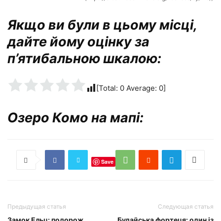
Якщо ви були в цьому місці,
дайте йому оцінку за
п’ятибальною шкалою:
[Total:
0
Average:
0
]
Озеро Комо на мапі:
Save
Предыдущая статья
Следующая статья
Замок Ельц: подорож
Будайська фортеця: один із