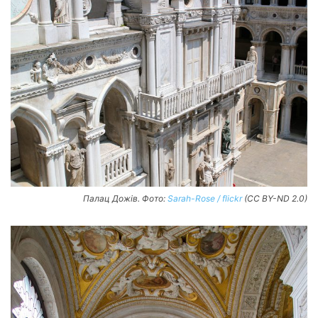
Палац Дожів. Фото:
Sarah-Rose / flickr
(CC BY-ND 2.0)