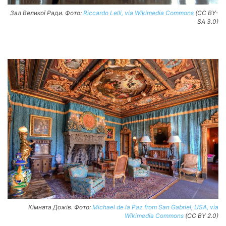
Зал Великої Ради. Фото:
Riccardo Lelli, via Wikimedia Commons
(CC BY-
SA 3.0)
Кімната Дожів. Фото:
Michael de la Paz from San Gabriel, USA, via
Wikimedia Commons
(CC BY 2.0)