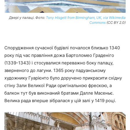
Двері у палаці. Фото:
Tony Hisgett from Birmingham, UK, via Wikimedia
Commons
(CC BY 2.0)
Спорудження сучасної будівлі почалося близько 1340
року під час правління дожа Бартоломео Граденіго
(1339-1343) і стосувалися переважно боку палацу,
зверненого до лагуни. 1365 року падуанському
художнику Гуарієнто було доручено прикрасити східну
стіну Зали Великої Ради оригінальною фрескою, а
балкон тут був виконаний братами Далле Масеньє.
Велика рада вперше зібралася у цій залі у 1419 році.