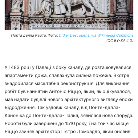
Порта делла Карта. Фото:
Didier Descouens, via Wikimedia Commons
(CC BY-SA 4.0)
У 1483 році у Палаці з боку каналу, де розташовувалися
апартаменти дожа, спалахнула сильна пожежа. Вкотре
знадобилася масштабна реконструкція. Для виконання
робіт був найнятий Антоніо Ріццо, який, як очікувалося,
мав надати будівлі нового архітектурного вигляду епохи
Відродження. Так уздовж каналу, від Понте-делла-
Каноніка до Понте-делла-Палья, з’явилася нова споруда.
Роботи були завершені до 1510 року, і на той час місце
Ріццо зайняв архітектор П’єтро Ломбардо, який оновив