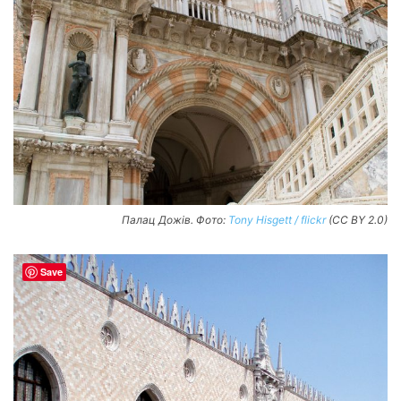
Палац Дожів. Фото:
Tony Hisgett / flickr
(CC BY 2.0)
Save