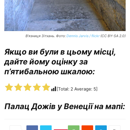
В’язниця Зітхань. Фото:
Dennis Jarvis / flickr
(CC BY-SA 2.0)
Якщо ви були в цьому місці,
дайте йому оцінку за
п’ятибальною шкалою:
[Total:
2
Average:
5
]
Палац Дожів у Венеції на мапі: