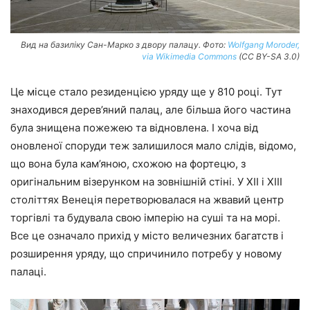
Вид на базиліку Сан-Марко з двору палацу. Фото:
Wolfgang Moroder,
via Wikimedia Commons
(CC BY-SA 3.0)
Це місце стало резиденцією уряду ще у 810 році. Тут
знаходився дерев’яний палац, але більша його частина
була знищена пожежею та відновлена. І хоча від
оновленої споруди теж залишилося мало слідів, відомо,
що вона була кам’яною, схожою на фортецю, з
оригінальним візерунком на зовнішній стіні. У XII і XIII
століттях Венеція перетворювалася на жвавий центр
торгівлі та будувала свою імперію на суші та на морі.
Все це означало прихід у місто величезних багатств і
розширення уряду, що спричинило потребу у новому
палаці.