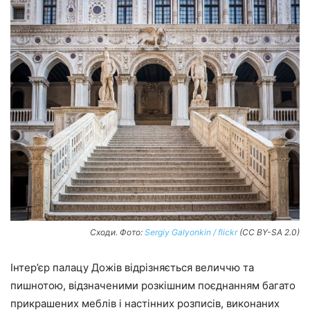
Сходи. Фото:
Sergiy Galyonkin / flickr
(CC BY-SA 2.0)
Інтер’єр палацу Дожів відрізняється величчю та
пишнотою, відзначеними розкішним поєднанням багато
прикрашених меблів і настінних розписів, виконаних