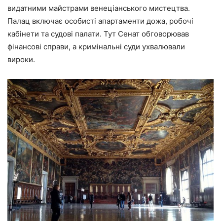
видатними майстрами венеціанського мистецтва.
Палац включає особисті апартаменти дожа, робочі
кабінети та судові палати. Тут Сенат обговорював
фінансові справи, а кримінальні суди ухвалювали
вироки.