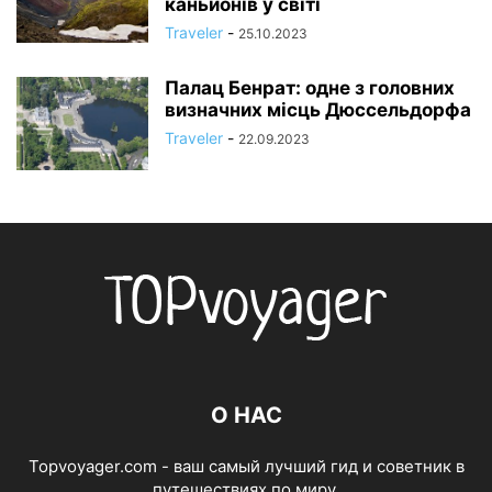
каньйонів у світі
Traveler
-
25.10.2023
Палац Бенрат: одне з головних
визначних місць Дюссельдорфа
Traveler
-
22.09.2023
О НАС
Topvoyager.com - ваш самый лучший гид и советник в
путешествиях по миру.