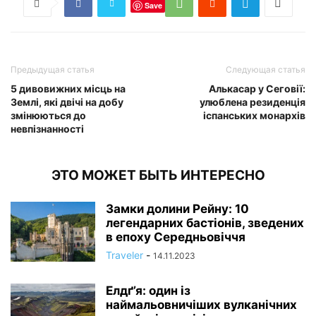
Save
Предыдущая статья
Следующая статья
5 дивовижних місць на
Алькасар у Сеговії:
Землі, які двічі на добу
улюблена резиденція
змінюються до
іспанських монархів
невпізнанності
ЭТО МОЖЕТ БЫТЬ ИНТЕРЕСНО
Замки долини Рейну: 10
легендарних бастіонів, зведених
в епоху Середньовіччя
Traveler
-
14.11.2023
Елдґ’я: один із
наймальовничіших вулканічних