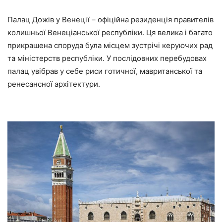
Палац Дожів у Венеції – офіційна резиденція правителів
колишньої Венеціанської республіки. Ця велика і багато
прикрашена споруда була місцем зустрічі керуючих рад
та міністерств республіки. У послідовних перебудовах
палац увібрав у себе риси готичної, мавританської та
ренесансної архітектури.