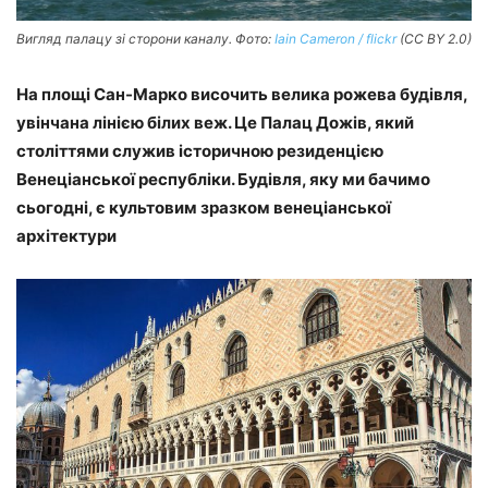
Вигляд палацу зі сторони каналу. Фото:
Iain Cameron / flickr
(CC BY 2.0)
На площі Сан-Марко височить велика рожева будівля,
увінчана лінією білих веж. Це Палац Дожів, який
століттями служив історичною резиденцією
Венеціанської республіки. Будівля, яку ми бачимо
сьогодні, є культовим зразком венеціанської
архітектури