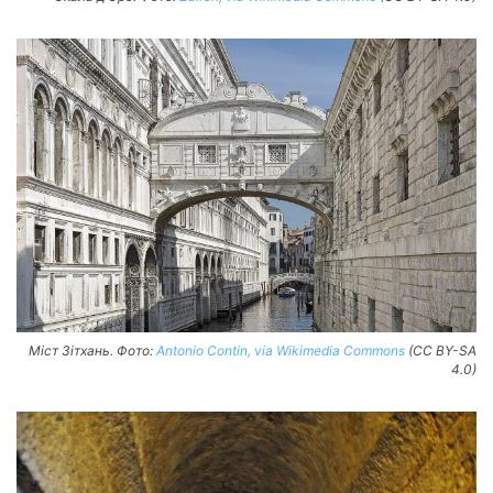
Міст Зітхань. Фото:
Antonio Contin, via Wikimedia Commons
(CC BY-SA
4.0)