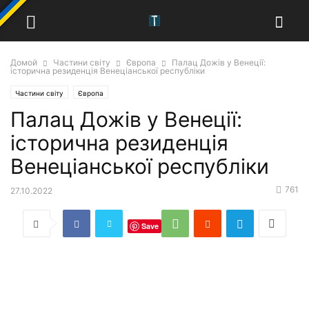
Домой
Частини світу
Європа
Палац Дожів у Венеції:
історична резиденція Венеціанської республіки
Частини світу
Європа
Палац Дожів у Венеції:
історична резиденція
Венеціанської республіки
761
27.10.2022
Save