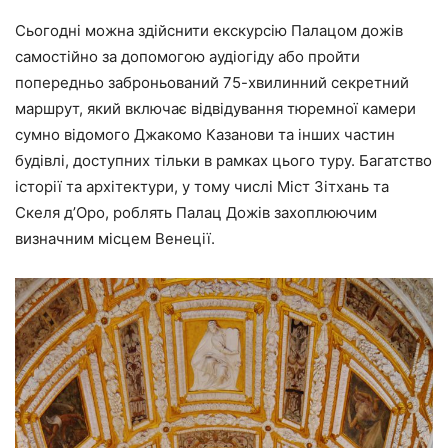
Сьогодні можна здійснити екскурсію Палацом дожів
самостійно за допомогою аудіогіду або пройти
попередньо заброньований 75-хвилинний секретний
маршрут, який включає відвідування тюремної камери
сумно відомого Джакомо Казанови та інших частин
будівлі, доступних тільки в рамках цього туру. Багатство
історії та архітектури, у тому числі Міст Зітхань та
Скеля д’Оро, роблять Палац Дожів захоплюючим
визначним місцем Венеції.