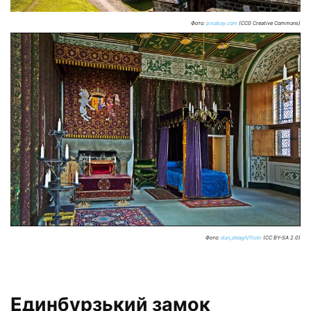
Фото:
pixabay.com
(CC0 Creative Commons)
Фото:
dun_deagh/flickr
(CC BY-SA 2.0)
Единбурзький замок