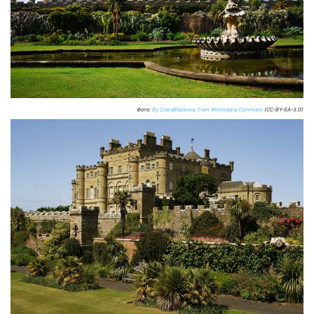
Фото:
By StaraBlazkova, from Wikimedia Commons
(CC-BY-SA-3.0)