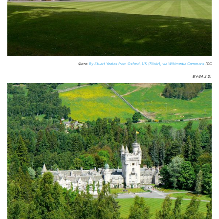
Фото:
By Stuart Yeates from Oxford, UK (Flickr), via Wikimedia Commons
(CC
BY-SA 2.0)