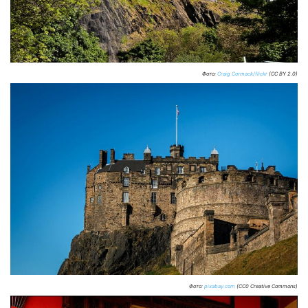
Фото:
Craig Cormack/flickr
(CC BY 2.0)
Фото:
pixabay.com
(CC0 Creative Commons)