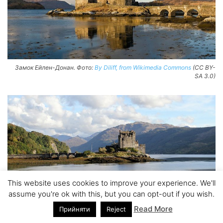
Замок Ейлен-Донан. Фото:
By Diliff, from Wikimedia Commons
(CC BY-
SA 3.0)
This website uses cookies to improve your experience. We'll
Замок Ейлен-Донан. Фото:
Tony Hisgett / flickr
(CC BY 2.0)
assume you're ok with this, but you can opt-out if you wish.
Read More
Прийняти
Reject