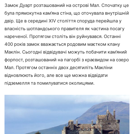
Замок Дуарт розташований на острові Мал. Спочатку це
була прямокутна кам’яна стіна, що оточувала внутрішній
двір. Ще в середині XIV століття споруда перейшла у
власність шотландського правителя як частина посагу
нареченої. Протягом століть він руйнувався. Останні
400 років замок вважається родовим маєтком клану
Маклін. Сьогодні відвідувачі можуть побачити кам’яний
форпост, розташований на пагорбі з краєвидом на озеро
Мал. Протягом останніх двох десятиліть Макліни
відновлюють його, але все ще можна відвідати
підземелля та помилуватися околицями.