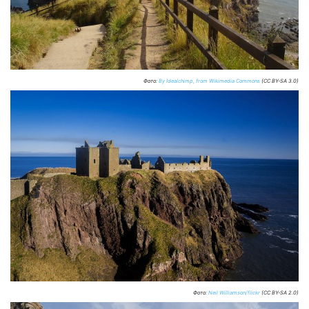
Фото:
By Idealchimp, from Wikimedia Commons
(CC BY-SA 3.0)
Фото:
Neil Williamson/flickr
(CC BY-SA 2.0)