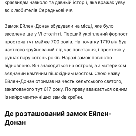
краєвидам навколо та давньій історії, яка вражає уяву
всіх любителів Середньовіччя.
Замок Ейлен-Донан збудували на місці, яке було
заселене ще у VI столітті. Перший укріплений форпост
простояв тут майже 700 років. На початку 1719 він був
частково зруйнований під час повстання, і простояв у
руїнах пару сотень років. Наразі замок повністю
відновлено. Він знаходиться на острові, а з материком
з’єднаний кам’яним пішохідним мостом. Свою назву
Ейлен-Донан отримав на честь кельтського святого,
закатованого тут 617 року. По праву вважається одним
із найромантичніших замків країни.
Де розташований замок Ейлен-
Донан