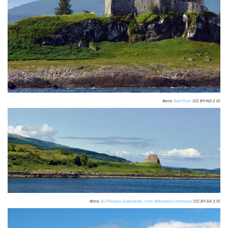
Фото:
Ralf/flickr
(CC BY-ND 2.0)
Фото:
By Philippe Giabbanelli, from Wikimedia Commons
(CC BY-SA 3.0)