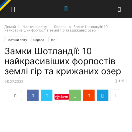
Домой
Частини світу
Європа
Замки Шотландії: 10
найкрасивіших форпостів землі гір та крижаних озер
Частини світу
Європа
Топ
Замки Шотландії: 10
найкрасивіших форпостів
землі гір та крижаних озер
11511
08.07.2022
Save