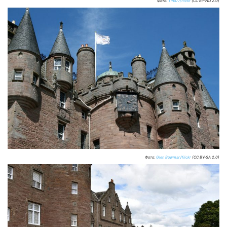
Фото:
Tinu77/flickr
(CC BY-ND 2.0)
Фото:
Glen Bowman/flickr
(CC BY-SA 2.0)