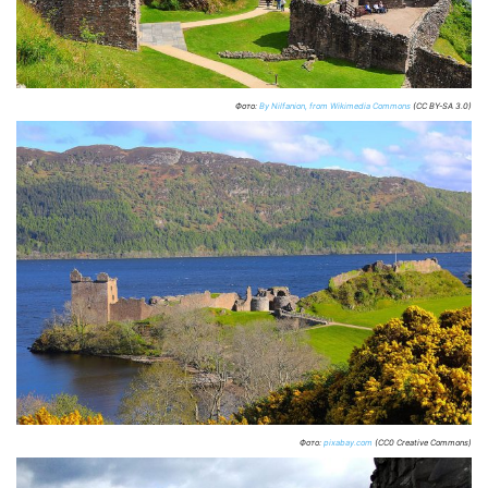
Фото:
By Nilfanion, from Wikimedia Commons
(CC BY-SA 3.0)
Фото:
pixabay.com
(CC0 Creative Commons)