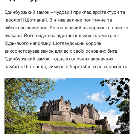
Единбурзький замок – чудовий приклад архітектури та
ідеології Шотландії. Він мав велике політичне та
військове значення. Розташований на вершині сплячого
вулкана. Його видно на відстані кількох кілометрів з
будь-якого напрямку. Шотландський король
використовував замок для всіх своїх основних битв.
Единбурзький замок – одна з головних визначних
пам’яток Шотландії, символ її боротьби за незалежність.