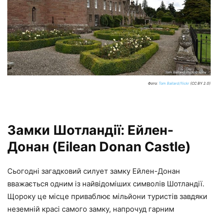
Фото:
Tom Ballard/flickr
(CC BY 2.0)
Замки Шотландії: Ейлен-
Донан (Eilean Donan Castle)
Сьогодні загадковий силует замку Ейлен-Донан
вважається одним із найвідоміших символів Шотландії.
Щороку це місце приваблює мільйони туристів завдяки
неземній красі самого замку, напрочуд гарним