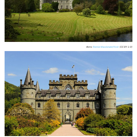
Фото:
Ronnie Macdonald/flickr
(CC BY 2.0)