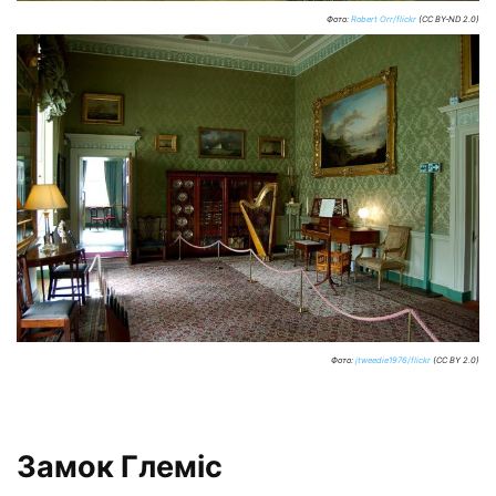
Фото:
Robert Orr/flickr
(CC BY-ND 2.0)
Фото:
jtweedie1976/flickr
(CC BY 2.0)
Замок Глеміс