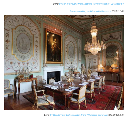
Фото:
By Son of Groucho from Scotland (Inverary Castle 4Uploaded by
Snowmanradio), via Wikimedia Commons
(CC BY 2.0)
Фото:
By Wandernder Weltreisender, from Wikimedia Commons
(CC BY-SA 3.0)