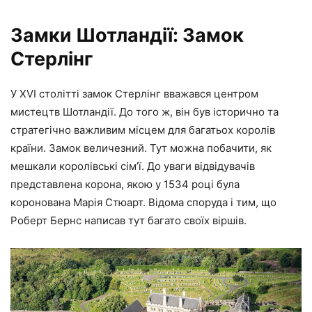
Замки Шотландії: Замок
Стерлінг
У XVI столітті замок Стерлінг вважався центром
мистецтв Шотландії. До того ж, він був історично та
стратегічно важливим місцем для багатьох королів
країни. Замок величезний. Тут можна побачити, як
мешкали королівські сім’ї. До уваги відвідувачів
представлена корона, якою у 1534 році була
коронована Марія Стюарт. Відома споруда і тим, що
Роберт Бернс написав тут багато своїх віршів.