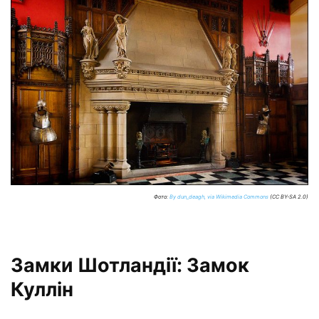
Фото:
By dun_deagh, via Wikimedia Commons
(CC BY-SA 2.0)
Замки Шотландії: Замок
Куллін