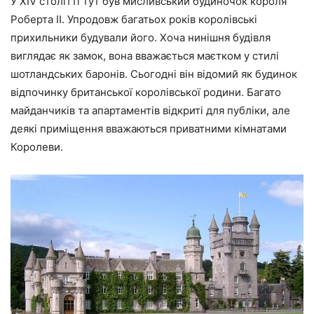
У XIV столітті тут був мисливський будиночок короля
Роберта ІІ. Упродовж багатьох років королівські
прихильники будували його. Хоча нинішня будівля
виглядає як замок, вона вважається маєтком у стилі
шотландських баронів. Сьогодні він відомий як будинок
відпочинку британської королівської родини. Багато
майданчиків та апартаментів відкриті для публіки, але
деякі приміщення вважаються приватними кімнатами
Королеви.