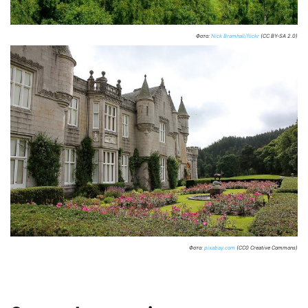
Фото:
Nick Bramhall/flickr
(CC BY-SA 2.0)
Фото:
pixabay.com
(CC0 Creative Commons)