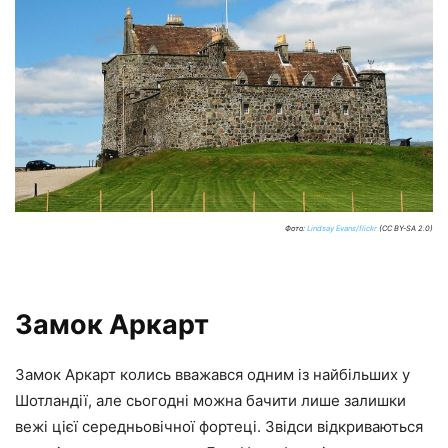
Фото:
Lindsay Evans/flickr
(CC BY-SA 2.0)
Замок Аркарт
Замок Аркарт колись вважався одним із найбільших у
Шотландії, але сьогодні можна бачити лише залишки
вежі цієї середньовічної фортеці. Звідси відкриваються