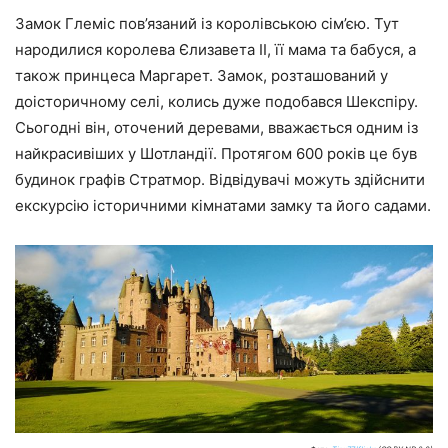
Замок Глеміс пов’язаний із королівською сім’єю. Тут
народилися королева Єлизавета II, її мама та бабуся, а
також принцеса Маргарет. Замок, розташований у
доісторичному селі, колись дуже подобався Шекспіру.
Сьогодні він, оточений деревами, вважається одним із
найкрасивіших у Шотландії. Протягом 600 років це був
будинок графів Стратмор. Відвідувачі можуть здійснити
екскурсію історичними кімнатами замку та його садами.