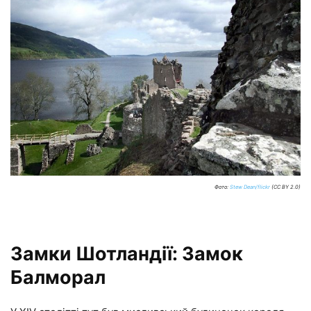
Фото:
Stew Dean/flickr
(CC BY 2.0)
Замки Шотландії: Замок
Балморал