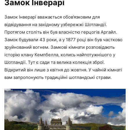
Замок Інверарі
Замок Інверарі вважається обов’язковим для
відвідування на західному узбережжі Шотландії.
Протягом століть він був власністю герцогів Аргайл.
Замок будували 43 роки, а у 1877 році він був частково
зруйнований вогнем. Замкові кімнати розповідають
історію клану Кемпбелла, колись найпотужнішого у
Шотландії. Тут є сади та велика колекція зброї.
Відкритий він лише з квітня до жовтня. У чайній кімнаті
вам запропонують традиційні шотландські страви.