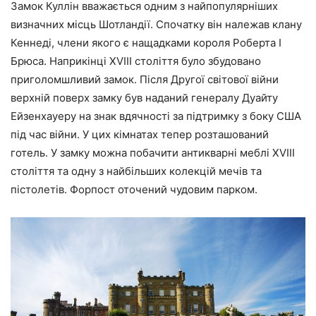
Замок Куллін вважається одним з найпопулярніших
визначних місць Шотландії. Спочатку він належав клану
Кеннеді, члени якого є нащадками короля Роберта І
Брюса. Наприкінці XVIII століття було збудовано
приголомшливий замок. Після Другої світової війни
верхній поверх замку був наданий генералу Дуайту
Ейзенхауеру на знак вдячності за підтримку з боку США
під час війни. У цих кімнатах тепер розташований
готель. У замку можна побачити антикварні меблі XVIII
століття та одну з найбільших колекцій мечів та
пістолетів. Форпост оточений чудовим парком.