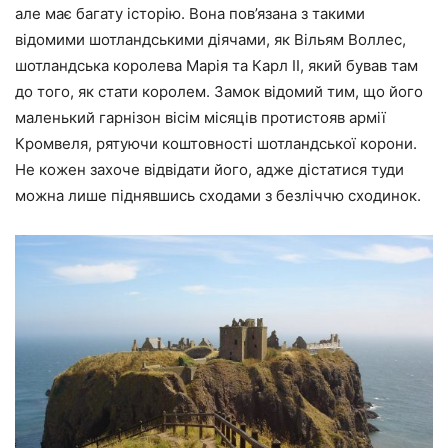
але має багату історію. Вона пов’язана з такими
відомими шотландськими діячами, як Вільям Воллес,
шотландська королева Марія та Карл II, який бував там
до того, як стати королем. Замок відомий тим, що його
маленький гарнізон вісім місяців протистояв армії
Кромвеля, рятуючи коштовності шотландської корони.
Не кожен захоче відвідати його, адже дістатися туди
можна лише піднявшись сходами з безліччю сходинок.