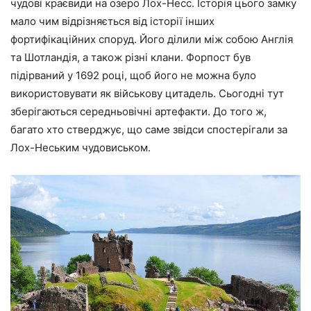
чудові краєвиди на озеро Лох-Несс. Історія цього замку
мало чим відрізняється від історії інших
фортифікаційних споруд. Його ділили між собою Англія
та Шотландія, а також різні клани. Форпост був
підірваний у 1692 році, щоб його не можна було
використовувати як військову цитадель. Сьогодні тут
зберігаються середньовічні артефакти. До того ж,
багато хто стверджує, що саме звідси спостерігали за
Лох-Неським чудовиськом.