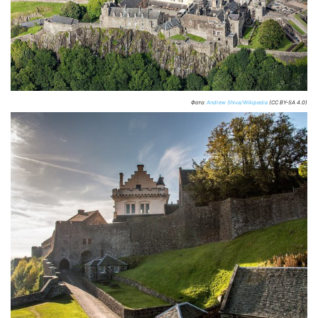
Фото:
Andrew Shiva/Wikipedia
(CC BY-SA 4.0)