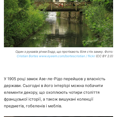
Один з рукавів річки Ендр, що протікають біля стін замку. Фото:
Cristian Bortes www.eyeem.com/bortescristian / flickr
(CC BY 2.0)
У 1905 році замок Азе-ле-Рідо перейшов у власність
держави. Сьогодні в його інтер’єрі можна побачити
елементи декору, що охоплюють чотири століття
французької історії, а також вишукані колекції
предметів, гобеленів і меблів.