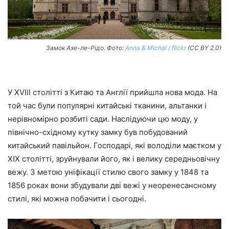
Замок Азе-ле-Рідо. Фото:
Anna & Michal / flickr
(CC BY 2.0)
У XVIII столітті з Китаю та Англії прийшла нова мода. На
той час були популярні китайські тканини, альтанки і
нерівномірно розбиті сади. Наслідуючи цю моду, у
північно-східному кутку замку був побудований
китайський павільйон. Господарі, які володіли маєтком у
ХІХ столітті, зруйнували його, як і велику середньовічну
вежу. З метою уніфікації стилю свого замку у 1848 та
1856 роках вони збудували дві вежі у неоренесансному
стилі, які можна побачити і сьогодні.