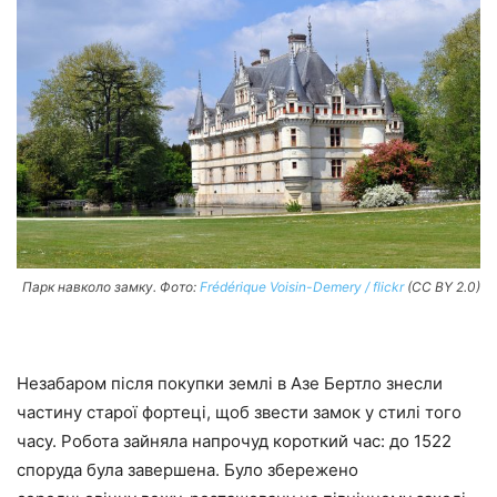
Парк навколо замку. Фото:
Frédérique Voisin-Demery / flickr
(CC BY 2.0)
Незабаром після покупки землі в Азе Бертло знесли
частину старої фортеці, щоб звести замок у стилі того
часу. Робота зайняла напрочуд короткий час: до 1522
споруда була завершена. Було збережено