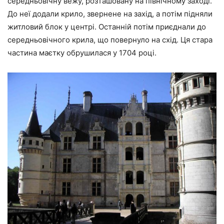
середньовічну вежу, розташовану на північному заході.
До неї додали крило, звернене на захід, а потім підняли
житловий блок у центрі. Останній потім приєднали до
середньовічного крила, що повернуло на схід. Ця стара
частина маєтку обрушилася у 1704 році.