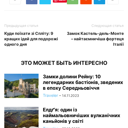
Предыдущая статья
Следующая статья
Куди поїхати зі Спліту: 9
Замок Кастель-дель-Монте
кращих ідей для подорожі
– найтаємничіша фортеця
одного дня
Італії
ЭТО МОЖЕТ БЫТЬ ИНТЕРЕСНО
Замки долини Рейну: 10
легендарних бастіонів, зведених
в епоху Середньовіччя
Traveler
-
14.11.2023
Елдґ’я: один із
наймальовничіших вулканічних
каньйонів у світі