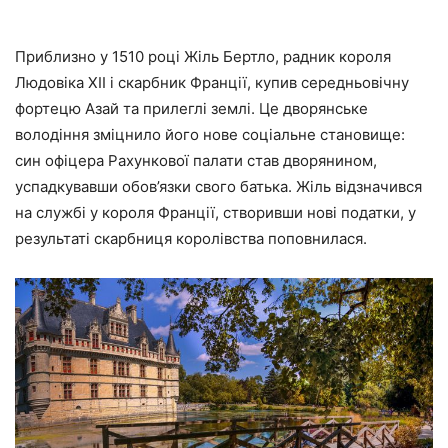
Приблизно у 1510 році Жіль Бертло, радник короля
Людовіка XII і скарбник Франції, купив середньовічну
фортецю Азай та прилеглі землі. Це дворянське
володіння зміцнило його нове соціальне становище:
син офіцера Рахункової палати став дворянином,
успадкувавши обов’язки свого батька. Жіль відзначився
на службі у короля Франції, створивши нові податки, у
результаті скарбниця королівства поповнилася.