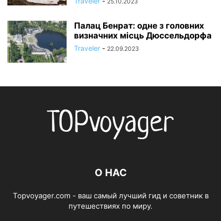
Traveler
-
25.10.2023
Палац Бенрат: одне з головних
визначних місць Дюссельдорфа
Traveler
-
22.09.2023
О НАС
Topvoyager.com - ваш самый лучший гид и советник в
путешествиях по миру.