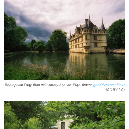
Води річки Ендр біля стін замку Азе-ле-Рідо. Фото:
Igor Krivokon / flickr
(CC BY 2.0)