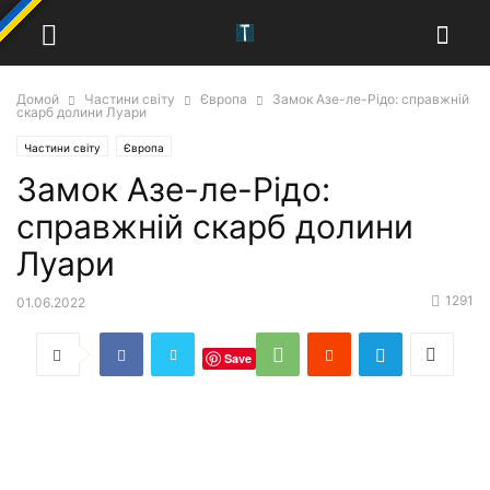
Домой
Частини світу
Європа
Замок Азе-ле-Рідо: справжній
скарб долини Луари
Частини світу
Європа
Замок Азе-ле-Рідо:
справжній скарб долини
Луари
1291
01.06.2022
Save