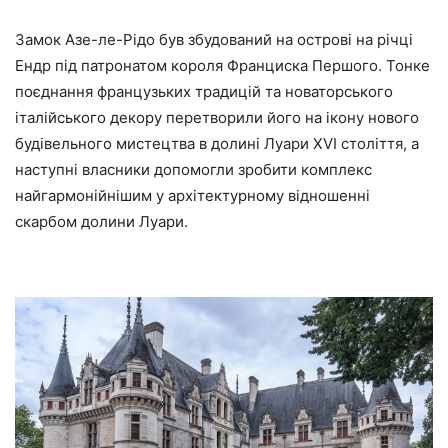
Замок Азе-ле-Рідо був збудований на острові на річці
Ендр під патронатом короля Франциска Першого. Тонке
поєднання французьких традицій та новаторського
італійського декору перетворили його на ікону нового
будівельного мистецтва в долині Луари XVI століття, а
наступні власники допомогли зробити комплекс
найгармонійнішим у архітектурному відношенні
скарбом долини Луари.