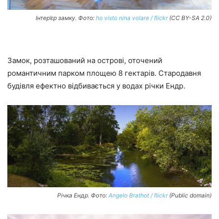
Інтер’єр замку. Фото:
ho visto nina volare / flickr
(CC BY-SA 2.0)
Замок, розташований на острові, оточений
романтичним парком площею 8 гектарів. Стародавня
будівля ефектно відбивається у водах річки Ендр.
Річка Ендр. Фото:
Angelo Brathot / flickr
(Public domain)