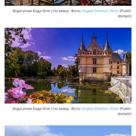
Води річки Ендр біля стін замку. Фото:
Angelo Brathot / flickr
(Public
domain)
Води річки Ендр біля стін замку. Фото:
Angelo Brathot / flickr
(Public
domain)