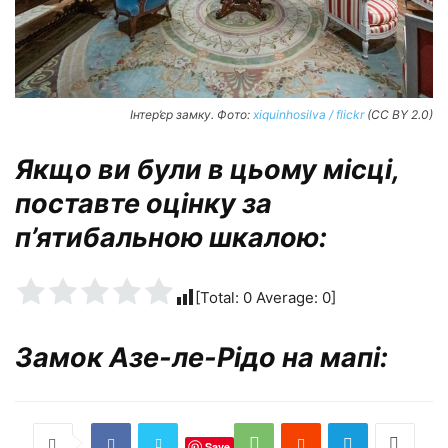
Інтер’єр замку. Фото:
xiquinhosilva / flickr
(CC BY 2.0)
Якщо ви були в цьому місці,
поставте оцінку за
п’ятибальною шкалою:
[Total:
0
Average:
0
]
Замок Азе-ле-Рідо на мапі:
Save