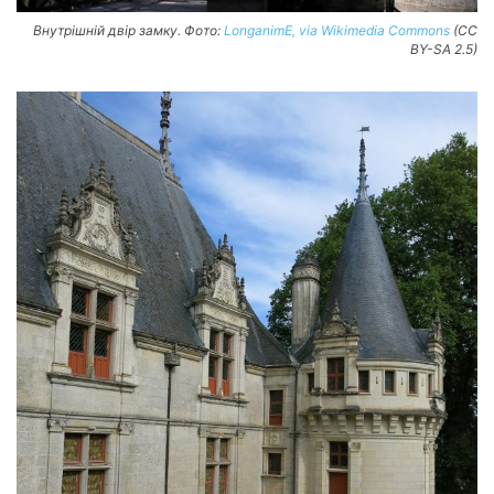
Внутрішній двір замку. Фото:
LonganimE, via Wikimedia Commons
(CC
BY-SA 2.5)