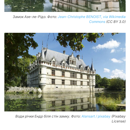
Замок Азе-ле-Рідо. Фото:
Jean-Christophe BENOIST, via Wikimedia
Commons
(CC BY 3.0)
Води річки Ендр біля стін замку. Фото:
Alansart / pixabay
(Pixabay
License)