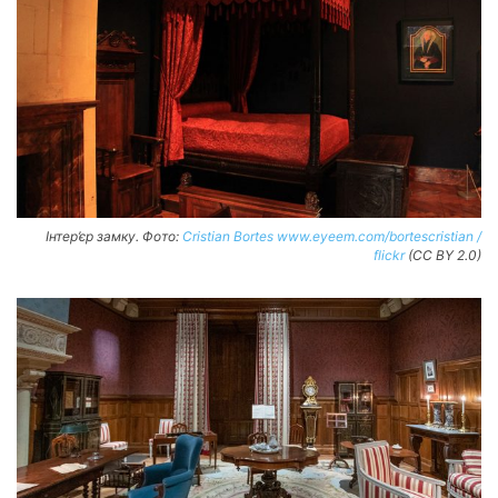
Інтер’єр замку. Фото:
Cristian Bortes www.eyeem.com/bortescristian /
flickr
(CC BY 2.0)