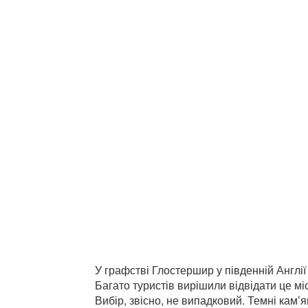
У графстві Глостершир у південній Англі
Багато туристів вирішили відвідати це мі
Вибір, звісно, не випадковий. Темні кам