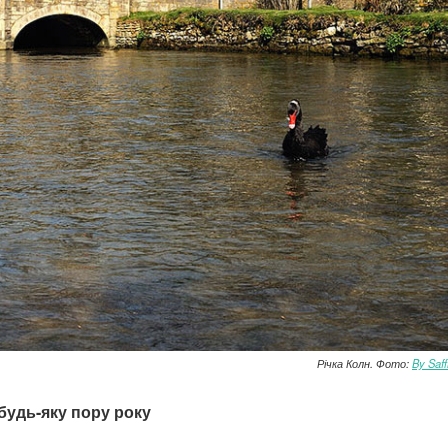
Річка Колн. Фото:
By Saf
 будь-яку пору року