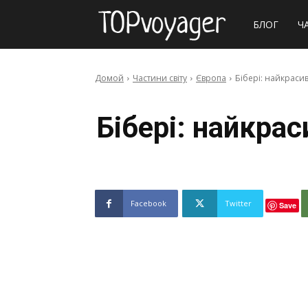
Сайт
БЛОГ
Ч
про
Домой
Частини світу
Європа
Бібері: найкраси
подорожі
Бібері: найкра
Facebook
Twitter
Save