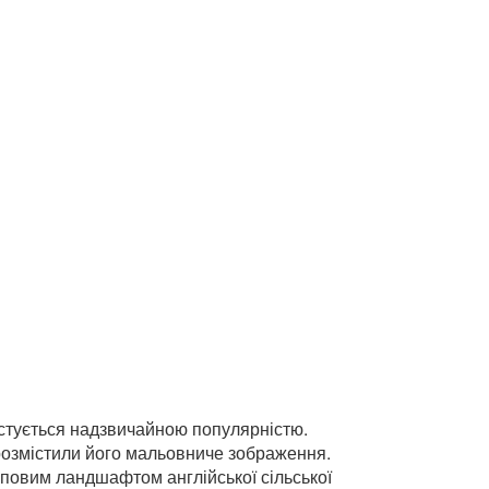
ристується надзвичайною популярністю.
ї розмістили його мальовниче зображення.
иповим ландшафтом англійської сільської