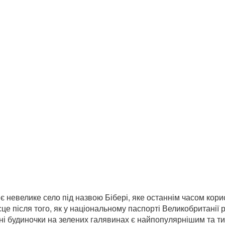
ї є невелике село під назвою Бібері, яке останнім часом ко
сце після того, як у національному паспорті Великобритані
’яні будиночки на зелених галявинах є найпопулярнішим та т