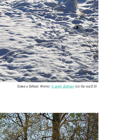
Зима у Бібері. Фото:
© andy dolman
(cc-by-sa/2.0)