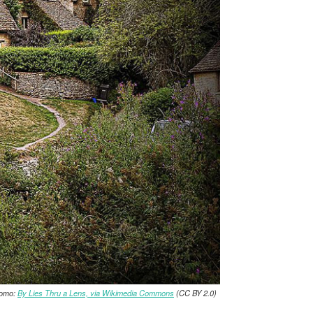
Фото:
By Lies Thru a Lens, via Wikimedia Commons
(CC BY 2.0)