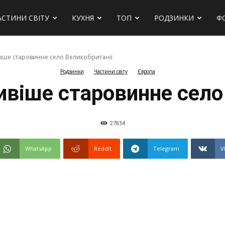
АСТИНИ СВІТУ
КУХНЯ
ТОП
РОДЗИНКИ
Ф
віше старовинне село Великобританії
Родзинки
Частини світу
Європа
сивіше старовинне село
27834
WhatsApp
ReddIt
Telegram
V