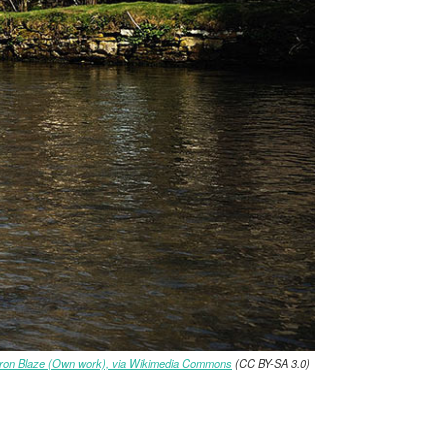
fron Blaze (Own work), via Wikimedia Commons
(CC BY-SA 3.0)