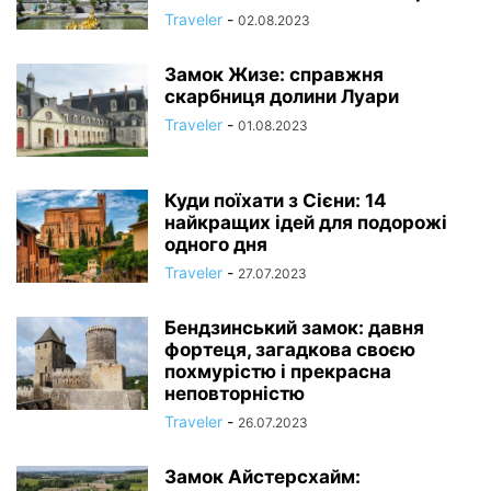
Traveler
-
02.08.2023
Замок Жизе: справжня
скарбниця долини Луари
Traveler
-
01.08.2023
Куди поїхати з Сієни: 14
найкращих ідей для подорожі
одного дня
Traveler
-
27.07.2023
Бендзинський замок: давня
фортеця, загадкова своєю
похмурістю і прекрасна
неповторністю
Traveler
-
26.07.2023
Замок Айстерсхайм: