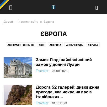
Домой
Частини світу
Європа
ЄВРОПА
АВСТРАЛІЯ І ОКЕАНІЯ
АЗІЯ
АМЕРИКА
АНТАРКТИДА
АФРИКА
ЄВРОПА
Замок Люд: найпівнічніший
замок у долині Луари
Traveler
-
06.09.2023
Дорога 52 галерей: дивовижна
пригода, яка чекає на вас в
італійських...
Traveler
-
18.08.2023