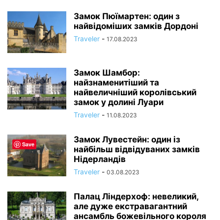
Замок Пюїмартен: один з
найвідоміших замків Дордоні
Traveler
-
17.08.2023
Замок Шамбор:
найзнаменитіший та
найвеличніший королівський
замок у долині Луари
Traveler
-
11.08.2023
Замок Лувестейн: один із
Save
найбільш відвідуваних замків
Нідерландів
Traveler
-
03.08.2023
Палац Ліндерхоф: невеликий,
але дуже екстравагантний
ансамбль божевільного короля