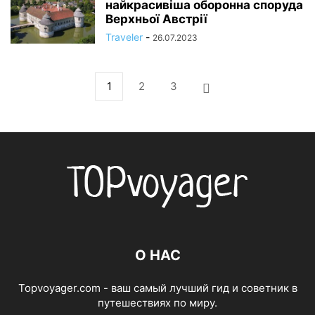
найкрасивіша оборонна споруда
Верхньої Австрії
Traveler
-
26.07.2023
1
2
3
О НАС
Topvoyager.com - ваш самый лучший гид и советник в
путешествиях по миру.