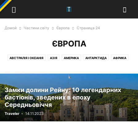
Домой
Частини світу
Європа
Страница 24
ЄВРОПА
АВСТРАЛІЯ І ОКЕАНІЯ
АЗІЯ
АМЕРИКА
АНТАРКТИДА
АФРИКА
ЄВРОПА
Замки долини Рейну: 10 легендарних
бастіонів, зведених в епоху
Середньовіччя
Traveler
-
14.11.2023