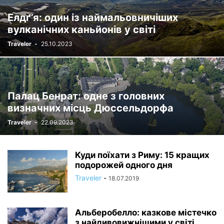
Елдґ’я: один із наймальовничіших
вулканічних каньйонів у світі
Traveler
-
25.10.2023
Палац Бенрат: одне з головних
визначних місць Дюссельдорфа
Traveler
-
22.09.2023
Куди поїхати з Риму: 15 кращих
подорожей одного дня
Traveler
-
18.07.2019
Альберобелло: казкове містечко
з найдивовижнішими у світі