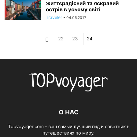
життєрадісний та яскравий
острів в усьому світі
Traveler
-
04.06.2017
22
23
24
О НАС
Topvoyager.com - ваш самый лучший гид и советник в
путешествиях по миру.