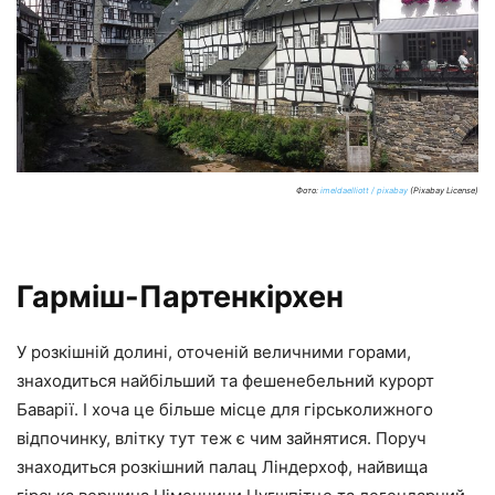
Фото:
imeldaelliott / pixabay
(Pixabay License)
Гарміш-Партенкірхен
У розкішній долині, оточеній величними горами,
знаходиться найбільший та фешенебельний курорт
Баварії. І хоча це більше місце для гірськолижного
відпочинку, влітку тут теж є чим зайнятися. Поруч
знаходиться розкішний палац Ліндерхоф, найвища