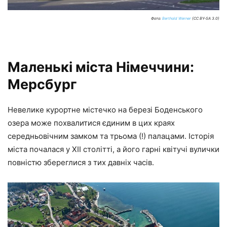
Фото:
Berthold Werner
(CC BY-SA 3.0)
Маленькі міста Німеччини:
Мерсбург
Невелике курортне містечко на березі Боденського
озера може похвалитися єдиним в цих краях
середньовічним замком та трьома (!) палацами. Історія
міста почалася у XII столітті, а його гарні квітучі вулички
повністю збереглися з тих давніх часів.