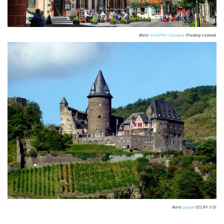
Фото:
mschiffm / pixabay
(Pixabay License)
Фото:
giggel
(CC BY 3.0)