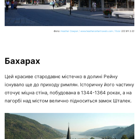
Фото:
Heather Cowper / www.heatheronhertravels.com / flickr
(CC BY 2.0)
Бахарах
Цей красиве стародавнє містечко в долині Рейну
існувало ще до приходу римлян. Історичну його частину
оточує міцна стіна, побудована в 1344-1364 роках, а на
пагорбі над містом велично підноситься замок Шталек.