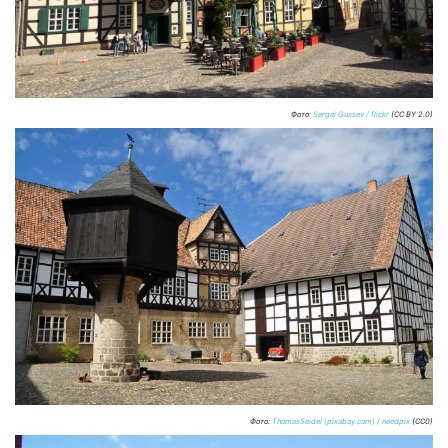
Фото:
Sergei Gussev / flickr
(CC BY 2.0)
Фото:
ThomasSeidel (pixabay.com) / needpix
(CC0)