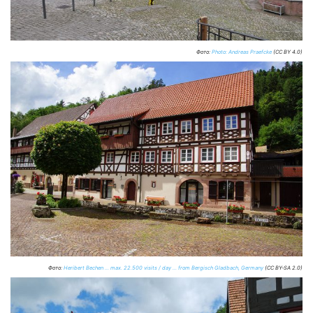
Фото:
Photo: Andreas Praefcke
(CC BY 4.0)
Фото:
Heribert Bechen … max. 22.500 visits / day … from Bergisch Gladbach, Germany
(CC BY-SA 2.0)