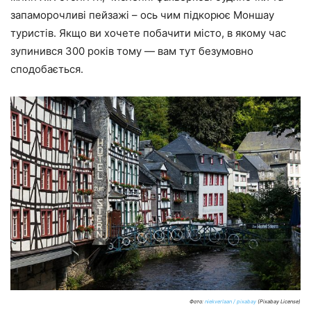
запаморочливі пейзажі – ось чим підкорює Моншау
туристів. Якщо ви хочете побачити місто, в якому час
зупинився 300 років тому — вам тут безумовно
сподобається.
Фото:
niekverlaan / pixabay
(Pixabay License)