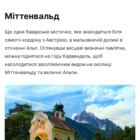
Міттенвальд
Ще одне баварське містечко, яке знаходиться біля
самого кордону з Австрією, в мальовничій долині в
оточенні Альп. Оглянувши місцеві визначні пам’ятки,
можна піднятися на гору Карвендель, щоб
насолодитися захоплюючим видом на околиці
Міттенвальду та величні Альпи.