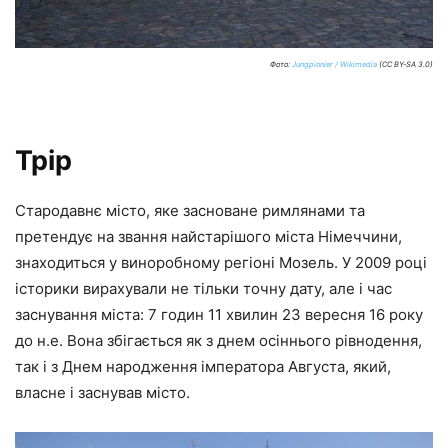
Фото:
Jungpionier / Wikimedia
(CC BY-SA 3.0)
Трір
Стародавнє місто, яке засноване римлянами та
претендує на звання найстарішого міста Німеччини,
знаходиться у виноробному регіоні Мозель. У 2009 році
історики вирахували не тільки точну дату, але і час
заснування міста: 7 годин 11 хвилин 23 вересня 16 року
до н.е. Вона збігається як з днем осіннього рівнодення,
так і з Днем народження імператора Августа, який,
власне і заснував місто.