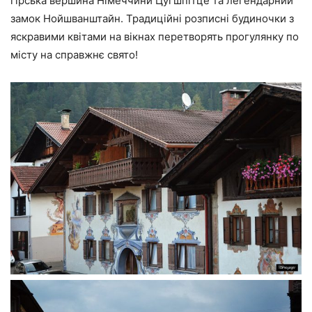
гірська вершина Німеччини Цугшпітце та легендарний
замок Нойшванштайн. Традиційні розписні будиночки з
яскравими квітами на вікнах перетворять прогулянку по
місту на справжнє свято!