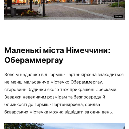
Маленькі міста Німеччини:
Обераммергау
Зовсім недалеко від Гарміш-Партенкірхена знаходиться
не менш мальовниче містечко Обераммергау,
старовинні будинки якого теж прикрашені фресками.
Завдяки невеликим розмірам та безпосередній
близькості до Гарміш-Партенкірхена, обидва
баварських містечка можна відвідати за один день.