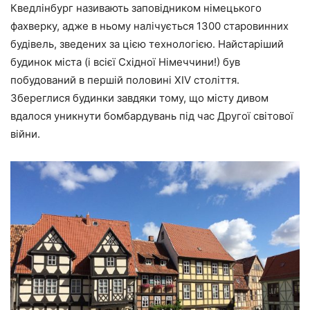
Кведлінбург називають заповідником німецького
фахверку, адже в ньому налічується 1300 старовинних
будівель, зведених за цією технологією. Найстаріший
будинок міста (і всієї Східної Німеччини!) був
побудований в першій половині XIV століття.
Збереглися будинки завдяки тому, що місту дивом
вдалося уникнути бомбардувань під час Другої світової
війни.