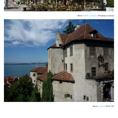
Фото:
RitaE / pixabay
(Pixabay License)
Фото:
pxhere
(CC0 1.0)