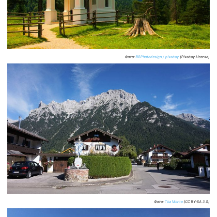
Фото:
BBPhotodesign / pixabay
(Pixabay License)
Фото:
Tiia Monto
(CC BY-SA 3.0)