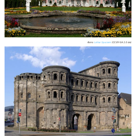
Фото:
Lothar Spurzem
(CC BY-SA 2.0 de)