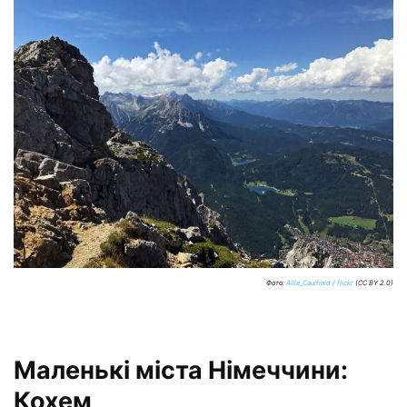
Фото:
Allie_Caulfield / flickr
(CC BY 2.0)
Маленькі міста Німеччини:
Кохем