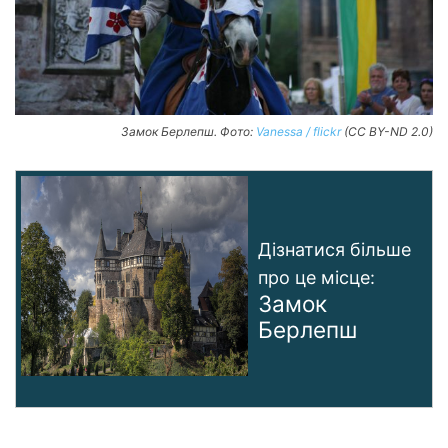
Замок Берлепш. Фото:
Vanessa / flickr
(CC BY-ND 2.0)
Дізнатися більше
про це місце:
Замок
Берлепш