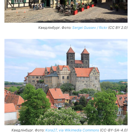
Кведлінбург. Фото:
Sergei Gussev / flickr
(CC BY 2.0)
Кведлінбург. Фото:
Kora27, via Wikimedia Commons
(CC-BY-SA-4.0)