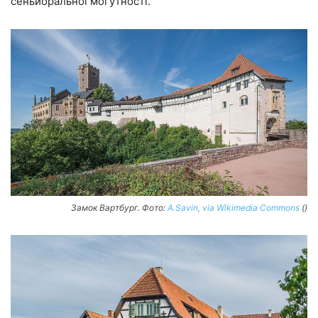
сеньйоральної могутності.
Замок Вартбург. Фото:
A.Savin, via Wikimedia Commons
()