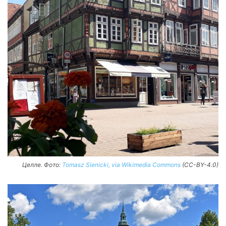
Целле. Фото:
Tomasz Sienicki, via Wikimedia Commons
(CC-BY-4.0)