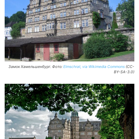
Замок Хамельшенбург. Фото:
Elmschrat, via Wikimedia Commons
(CC-
BY-SA-3.0)