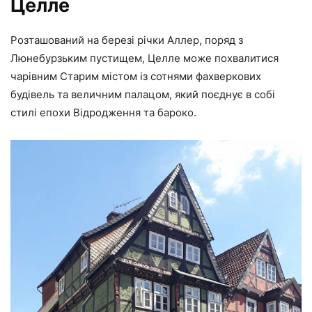
Целле
Розташований на березі річки Аллер, поряд з
Люнебурзьким пустищем, Целле може похвалитися
чарівним Старим містом із сотнями фахверкових
будівель та величним палацом, який поєднує в собі
стилі епохи Відродження та бароко.