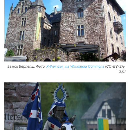
Замок Берлепш. Фото:
X-Weinzar, via Wikimedia Commons
(CC-BY-SA-
3.0)