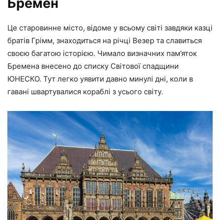
Бремен
Це старовинне місто, відоме у всьому світі завдяки казці
братів Грімм, знаходиться на річці Везер та славиться
своєю багатою історією. Чимало визначних пам’яток
Бремена внесено до списку Світової спадщини
ЮНЕСКО. Тут легко уявити давно минулі дні, коли в
гавані швартувалися кораблі з усього світу.