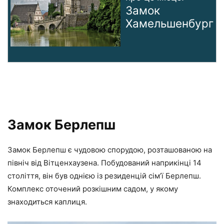
Замок
Хамельшенбург
Замок Берлепш
Замок Берлепш є чудовою спорудою, розташованою на
північ від Вітценхаузена. Побудований наприкінці 14
століття, він був однією із резиденцій сім’ї Берлепш.
Комплекс оточений розкішним садом, у якому
знаходиться каплиця.