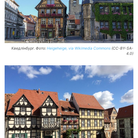
Кведлінбург. Фото:
Heigeheige, via Wikimedia Commons
(CC-BY-SA-
4.0)