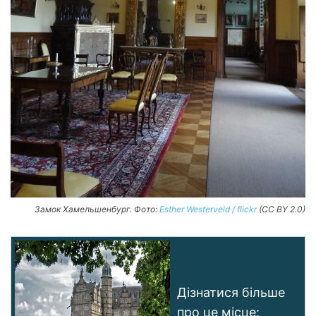
Замок Хамельшенбург. Фото:
Esther Westerveld / flickr
(CC BY 2.0)
Дізнатися більше
про це місце: