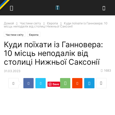
Домой
Частини світу
Європа
Куди поїхати із Ганновера: 10
місць неподалік від столиці Нижньої Саксонії
Частини світу
Європа
Куди поїхати із Ганновера:
10 місць неподалік від
столиці Нижньої Саксонії
1683
31.03.2023
Save