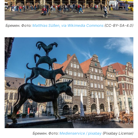
Бремен. Фото:
Matthias Süßen, via Wikimedia Commons
(CC-BY-SA-4.0)
Бремен. Фото:
Medienservice / pixabay
(Pixabay License)