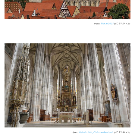
Фото:
Tilman2007
(CC BY-SA 4.0)
Фото:
Bybbisch94, Christian Gebhardt
(CC BY-SA 4.0)