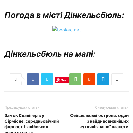
Погода в місті Дінкельсбюль:
Дінкельсбюль на мапі:
Save
Предыдущая статья
Следующая статья
Замок Скалігерів у
Сейшельські острови: один
Сірміоне: середньовічний
з найдивовижніших
форпост італійських
куточків нашої планети
аристократів