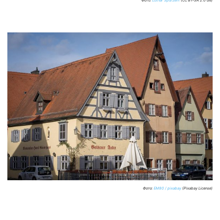
Фото:
Lothar Spurzem
(CC BY-SA 2.0 de)
Фото:
EM80 / pixabay
(Pixabay License)