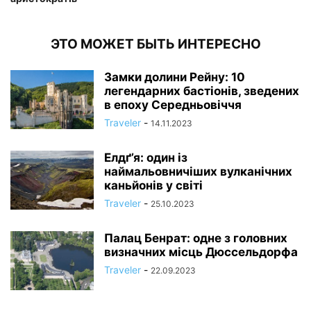
ЭТО МОЖЕТ БЫТЬ ИНТЕРЕСНО
Замки долини Рейну: 10
легендарних бастіонів, зведених
в епоху Середньовіччя
Traveler
-
14.11.2023
Елдґ’я: один із
наймальовничіших вулканічних
каньйонів у світі
Traveler
-
25.10.2023
Палац Бенрат: одне з головних
визначних місць Дюссельдорфа
Traveler
-
22.09.2023