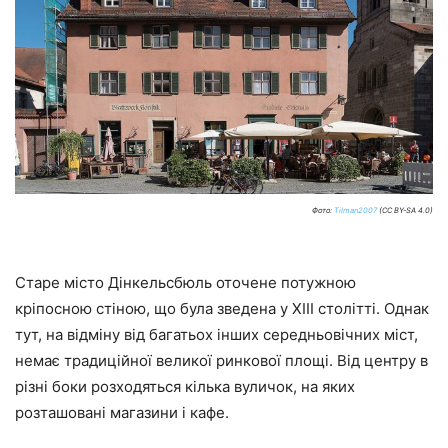
Фото:
Tilman2007
(CC BY-SA 4.0)
Старе місто Дінкельсбюль оточене потужною
кріпосною стіною, що була зведена у XIII столітті. Однак
тут, на відміну від багатьох інших середньовічних міст,
немає традиційної великої ринкової площі. Від центру в
різні боки розходяться кілька вуличок, на яких
розташовані магазини і кафе.