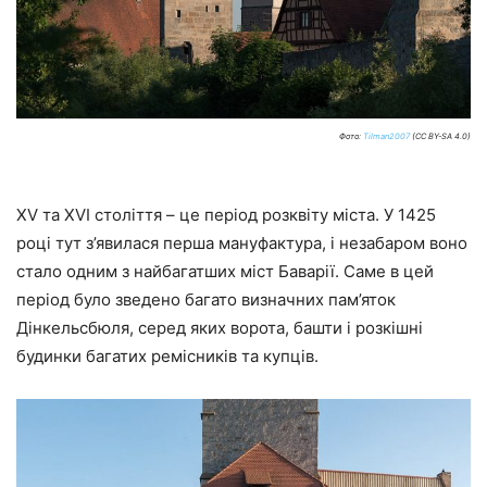
Фото:
Tilman2007
(CC BY-SA 4.0)
XV та XVI століття – це період розквіту міста. У 1425
році тут з’явилася перша мануфактура, і незабаром воно
стало одним з найбагатших міст Баварії. Саме в цей
період було зведено багато визначних пам’яток
Дінкельсбюля, серед яких ворота, башти і розкішні
будинки багатих ремісників та купців.