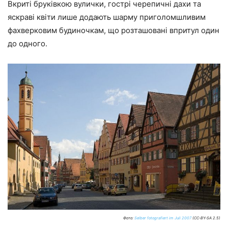
Вкриті бруківкою вулички, гострі черепичні дахи та
яскраві квіти лише додають шарму приголомшливим
фахверковим будиночкам, що розташовані впритул один
до одного.
Фото:
Selber fotografiert im Juli 2007
(CC-BY-SA 2.5)