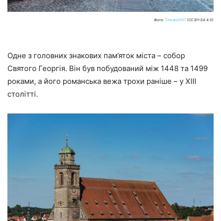
Фото:
Tilman2007
(CC BY-SA 4.0)
Одне з головних знакових пам’яток міста – собор
Святого Георгія. Він був побудований між 1448 та 1499
роками, а його романська вежа трохи раніше – у XIII
столітті.