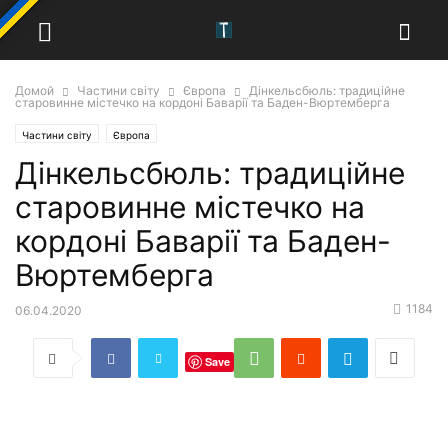
Домой
Частини світу
Європа
Дінкельсбюль: традиційне
старовинне містечко на кордоні Баварії та Баден-Вюртемберга
Частини світу
Європа
Дінкельсбюль: традиційне
старовинне містечко на
кордоні Баварії та Баден-
Вюртемберга
1184
06.04.2020
Save