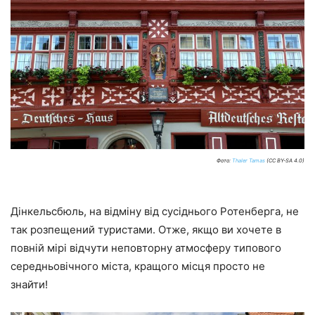
Фото:
Thaler Tamas
(CC BY-SA 4.0)
Дінкельсбюль, на відміну від сусіднього Ротенберга, не
так розпещений туристами. Отже, якщо ви хочете в
повній мірі відчути неповторну атмосферу типового
середньовічного міста, кращого місця просто не
знайти!