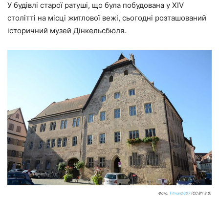
У будівлі старої ратуші, що була побудована у XIV
столітті на місці житлової вежі, сьогодні розташований
історичний музей Дінкельсбюля.
Фото:
Tilman2007
(CC BY 3.0)