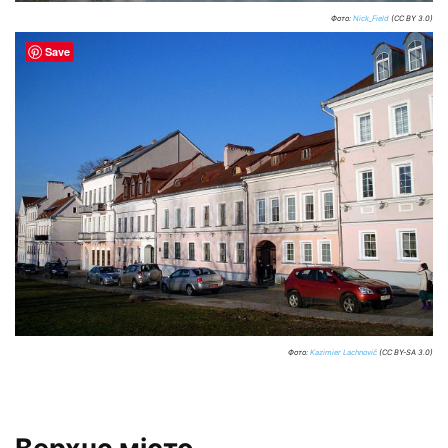
Фото:
Nick_Field
(CC BY 3.0)
Save
Фото:
Kazimier Lachnovič
(CC BY-SA 3.0)