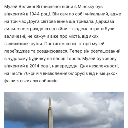
Музей Великої Вітчизняної війни в Мінську був
відкритий в 1944 році. Він сам по собі унікальний, адже
на той час Друга світова війна ще тривала. Держава
сильно постраждала від війни – людські втрати були
величезні, не кажучи вже про міста, від яких
залишилися руїни. Протягом своєї історії музей
переїжджав та розширювався. Тепер він розташований
в чудовому будинку на площі Героїв. Музей був знову
відкритий в 2014 році, напередодні Дня незалежності,
на честь 70-річчя визволення білорусів від німецько-
фашистських загарбників.