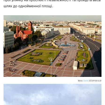
шлях до однойменної площі.
Фото:
Zedlik
(CC BY-SA 3.0)