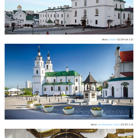
Фото:
Insider
(CC BY-SA 3.0)
Фото:
Lex Kravetski / flickr
(CC BY 2.0)