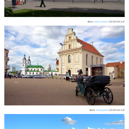
Фото:
Hanna Zelenko
(CC BY-SA 3.0)
Фото:
Alinangelalla
(CC BY-SA 3.0)