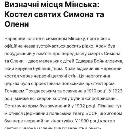
Визначні місця Мінська:
Костел святих Симона та
Олени
Червоний костел є символом Мінську, проте його
офіційна назва зустрічається досить рідко. Храм був
побудований у пам’ять про передчасну смерть Симона
та Олени – двох маленьких дітей Едварда Войниловича,
який керував будівництвом. Храм відомий як Червоний
костел через червоні цегляні стін. Ця неоготична
церква була спроектована польським архітектором
Томашем Пояздерським та освячена в 1910 році. У 1923
році майже всі скарби костелу були експропрійовані.
Остаточно храм був зачинений у 1932 році. Пізніше тут
містився Державний польський театр БССР, що згодом
був перетворений на кіностудію. У 1990 році костел
святих Симона і Олени був повернутий римо-