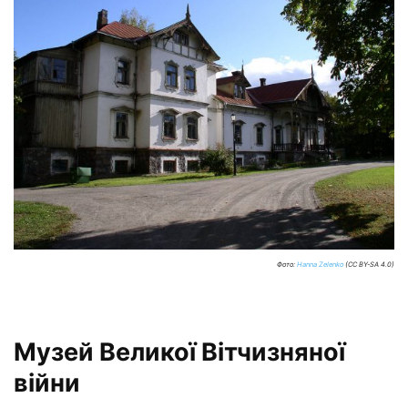
Фото:
Hanna Zelenko
(CC BY-SA 4.0)
Музей Великої Вітчизняної
війни