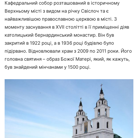
Кафедральний собор розташований в історичному
Верхньому місті з видом на річку Свіслоч та є
найважливішою православною церквою в місті. З
моменту заснування в XVII столітті в її приміщенні діяв
католицький бернардинський монастир. Він був
закритий в 1922 році, а в 1936 році будівлю було
підірвано. Відновлювали храм з 2009 по 2011 роки. Його
головна святиня – образ Божої Матері, який, як кажуть,
був знайдений мінчанами у 1500 році.