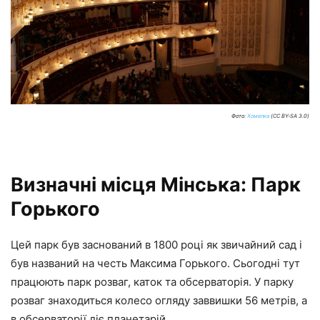
Фото:
Хомелка
(CC BY-SA 3.0)
Визначні місця Мінська: Парк
Горького
Цей парк був заснований в 1800 році як звичайний сад і
був названий на честь Максима Горького. Сьогодні тут
працюють парк розваг, каток та обсерваторія. У парку
розваг знаходиться колесо огляду заввишки 56 метрів, а
в обсерваторії діє планетарій.