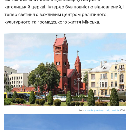
католицькій церкві. Інтер’єр був повністю відновлений, і
тепер святиня є важливим центром релігійного,
культурного та громадського життя Мінська.
Фото:
tortic84 (pixabay.com) / needpix
(CC0)