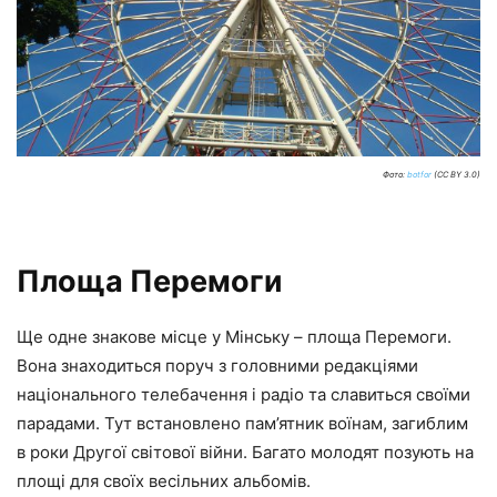
Фото:
botfor
(CC BY 3.0)
Площа Перемоги
Ще одне знакове місце у Мінську – площа Перемоги.
Вона знаходиться поруч з головними редакціями
національного телебачення і радіо та славиться своїми
парадами. Тут встановлено пам’ятник воїнам, загиблим
в роки Другої світової війни. Багато молодят позують на
площі для своїх весільних альбомів.