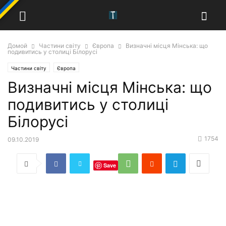
Домой
Частини світу
Європа
Визначні місця Мінська: що
подивитись у столиці Білорусі
Частини світу
Європа
Визначні місця Мінська: що
подивитись у столиці
Білорусі
1754
09.10.2019
Save