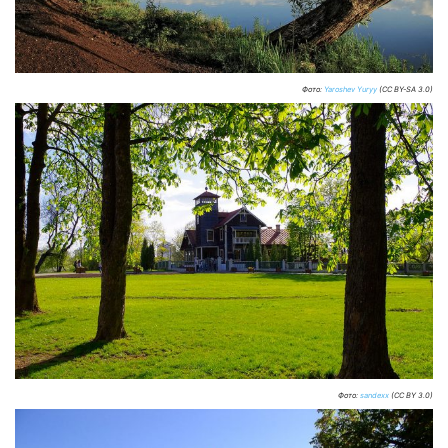
Фото:
Yaroshev Yuryy
(CC BY-SA 3.0)
Фото:
sandexx
(CC BY 3.0)