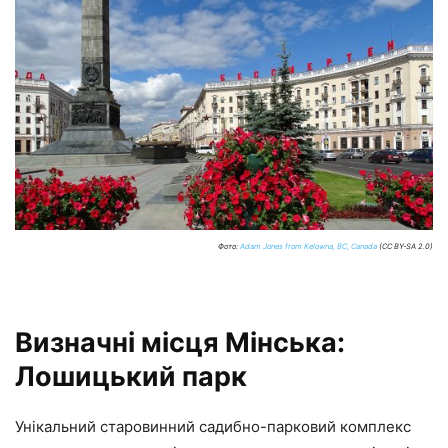
Фото:
Adam Jones from Kelowna, BC, Canada
(CC BY-SA 2.0)
Визначні місця Мінська:
Лошицький парк
Унікальний старовинний садибно-парковий комплекс