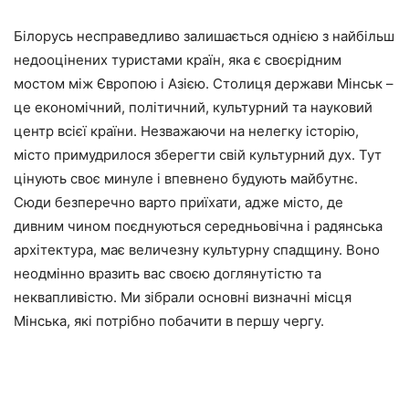
Білорусь несправедливо залишається однією з найбільш
недооцінених туристами країн, яка є своєрідним
мостом між Європою і Азією. Столиця держави Мінськ –
це економічний, політичний, культурний та науковий
центр всієї країни. Незважаючи на нелегку історію,
місто примудрилося зберегти свій культурний дух. Тут
цінують своє минуле і впевнено будують майбутнє.
Сюди безперечно варто приїхати, адже місто, де
дивним чином поєднуються середньовічна і радянська
архітектура, має величезну культурну спадщину. Воно
неодмінно вразить вас своєю доглянутістю та
неквапливістю. Ми зібрали основні визначні місця
Мінська, які потрібно побачити в першу чергу.