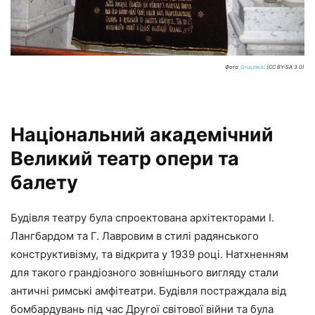
Фото:
Gruszecki
(CC BY-SA 3.0)
Національний академічний
Великий театр опери та
балету
Будівля театру була спроектована архітекторами І.
Лангбардом та Г. Лавровим в стилі радянського
конструктивізму, та відкрита у 1939 році. Натхненням
для такого грандіозного зовнішнього вигляду стали
античні римські амфітеатри. Будівля постраждала від
бомбардувань під час Другої світової війни та була