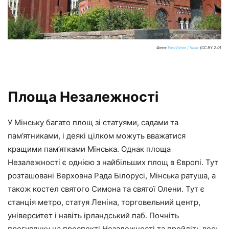
Фото:
EuroVizion / flickr
(CC BY 2.0)
Площа Незалежності
У Мінську багато площ зі статуями, садами та
пам’ятниками, і деякі цілком можуть вважатися
кращими пам’ятками Мінська. Однак площа
Незалежності є однією з найбільших площ в Європі. Тут
розташовані Верховна Рада Білорусі, Мінська ратуша, а
також костел святого Симона та святої Олени. Тут є
станція метро, статуя Леніна, торговельний центр,
університет і навіть ірландський паб. Почніть
прогулянку на проспекті Незалежності та пройдіть весь