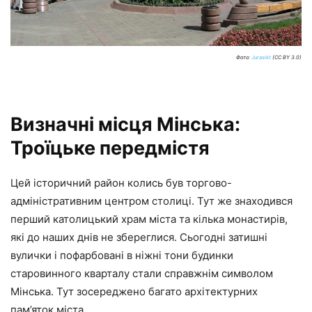
Фото:
Jurasikt
(CC BY 3.0)
Визначні місця Мінська:
Троїцьке передмістя
Цей історичний район колись був торгово-
адміністративним центром столиці. Тут же знаходився
перший католицький храм міста та кілька монастирів,
які до наших днів не збереглися. Сьогодні затишні
вулички і пофарбовані в ніжні тони будинки
старовинного кварталу стали справжнім символом
Мінська. Тут зосереджено багато архітектурних
пам’яток міста.