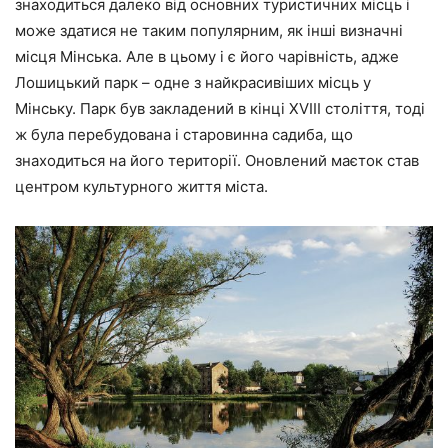
знаходиться далеко від основних туристичних місць і
може здатися не таким популярним, як інші визначні
місця Мінська. Але в цьому і є його чарівність, адже
Лошицький парк – одне з найкрасивіших місць у
Мінську. Парк був закладений в кінці XVIII століття, тоді
ж була перебудована і старовинна садиба, що
знаходиться на його території. Оновлений маєток став
центром культурного життя міста.