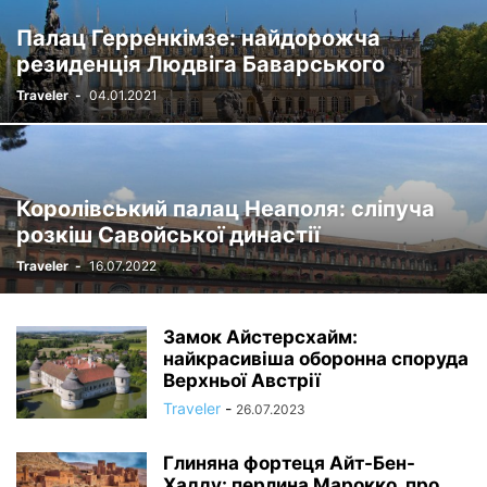
Палац Герренкімзе: найдорожча
резиденція Людвіга Баварського
Traveler
-
04.01.2021
Королівський палац Неаполя: сліпуча
розкіш Савойської династії
Traveler
-
16.07.2022
Замок Айстерсхайм:
найкрасивіша оборонна споруда
Верхньої Австрії
Traveler
-
26.07.2023
Глиняна фортеця Айт-Бен-
Хадду: перлина Марокко, про