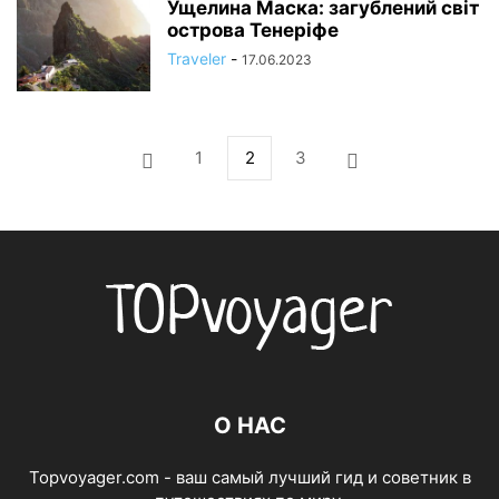
Ущелина Маска: загублений світ
острова Тенеріфе
Traveler
-
17.06.2023
1
2
3
О НАС
Topvoyager.com - ваш самый лучший гид и советник в