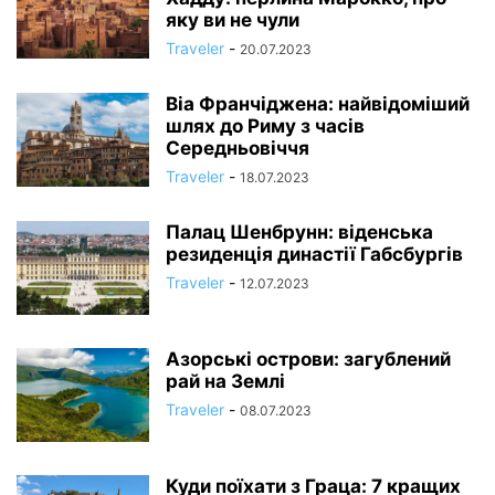
яку ви не чули
Traveler
-
20.07.2023
Віа Франчіджена: найвідоміший
шлях до Риму з часів
Середньовіччя
Traveler
-
18.07.2023
Палац Шенбрунн: віденська
резиденція династії Габсбургів
Traveler
-
12.07.2023
Азорські острови: загублений
рай на Землі
Traveler
-
08.07.2023
Куди поїхати з Граца: 7 кращих