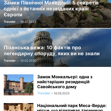
Замки Північної Македонії: 5 секретів
однієї з останніх незвіданих країн
Європи
Traveler
-
06.01.2023
Пізанська вежа: 10 фактів про
легендарну споруду, яких ви не знали
Traveler
-
10.02.2020
Замок Монкальєрі: одна з
найстаріших резиденцій
Савойського дому
Traveler
-
16.06.2023
Національний парк Меса-Верде:
місце, що відкриває таємницю