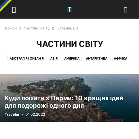
Домой
Частини світу
Страница 3
ЧАСТИНИ СВІТУ
АВСТРАЛІЯ І ОКЕАНІЯ
АЗІЯ
АМЕРИКА
АНТАРКТИДА
АФРИКА
ЄВРОПА
Куди поїхати з Парми: 10 кращих ідей
для подорожі одного дня
Traveler
-
01.02.2023