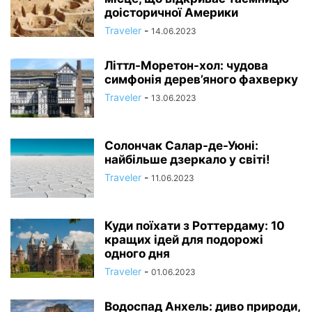
доісторичної Америки
Traveler
-
14.06.2023
Літтл-Моретон-хол: чудова
симфонія дерев’яного фахверку
Traveler
-
13.06.2023
Солончак Салар-де-Уюні:
найбільше дзеркало у світі!
Traveler
-
11.06.2023
Куди поїхати з Роттердаму: 10
кращих ідей для подорожі
одного дня
Traveler
-
01.06.2023
Водоспад Анхель: диво природи,