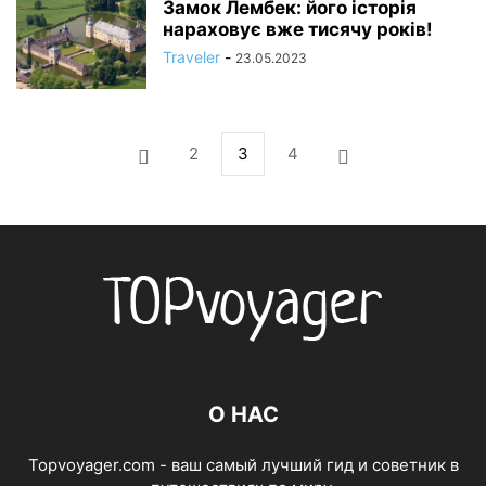
Замок Лембек: його історія
нараховує вже тисячу років!
Traveler
-
23.05.2023
2
3
4
О НАС
Topvoyager.com - ваш самый лучший гид и советник в