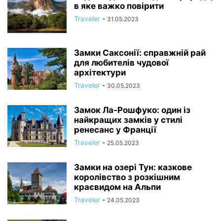
в яке важко повірити
Traveler
-
31.05.2023
Замки Саксонії: справжній рай
для любителів чудової
архітектури
Traveler
-
30.05.2023
Замок Ла-Рошфуко: один із
найкращих замків у стилі
ренесанс у Франції
Traveler
-
25.05.2023
Замки на озері Тун: казкове
королівство з розкішним
краєвидом на Альпи
Traveler
-
24.05.2023