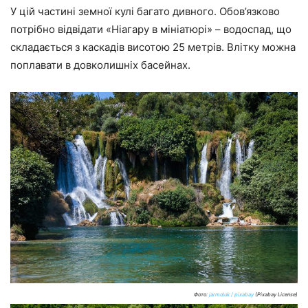
У цій частині земної кулі багато дивного. Обов’язково
потрібно відвідати «Ніагару в мініатюрі» – водоспад, що
складається з каскадів висотою 25 метрів. Влітку можна
поплавати в довколишніх басейнах.
Фото:
jarmoluk / pixabay
(Pixabay License)