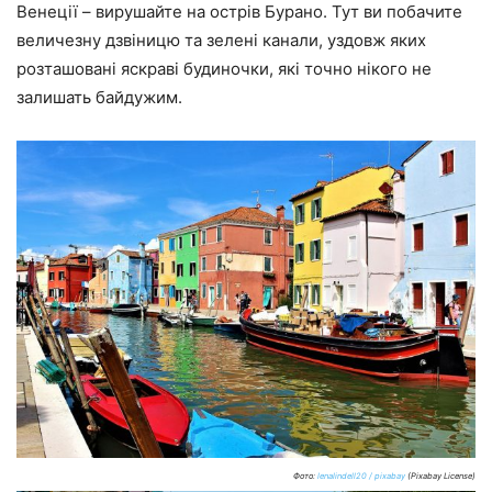
Венеції – вирушайте на острів Бурано. Тут ви побачите
величезну дзвіницю та зелені канали, уздовж яких
розташовані яскраві будиночки, які точно нікого не
залишать байдужим.
Фото:
lenalindell20 / pixabay
(Pixabay License)