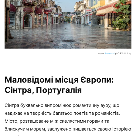
Фото:
Stolevski
(CC BY-SA 3.0)
Маловідомі місця Європи:
Сінтра, Португалія
Сінтра буквально випромінює романтичну ауру, що
надихає на творчість багатьох поетів та романістів.
Місто, розташоване між скелястими горами та
блискучим морем, заслужено пишається своєю історією