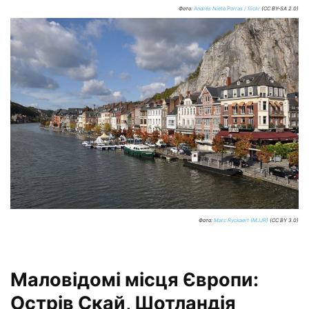
Фото:
Andrés Nieto Porras / flickr
(CC BY-SA 2.0)
Фото:
Marc Ryckaert (MJJR)
(CC BY 3.0)
Маловідомі місця Європи:
Острів Скай, Шотландія