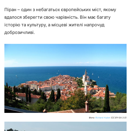
Піран – один з небагатьох європейських міст, якому
вдалося зберегти свою чарівність. Він має багату
історію та культуру, а місцеві жителі напрочуд
доброзичливі.
Фото:
Richard Huber
(CC BY-SA 3.0)