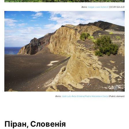
Фото:
Holger Uwe Schmitt
(CC BY-SA 4.0)
Фото:
José Luís Ávila Silveira/Pedro Noronha e Costa
(Public domain)
Піран, Словенія