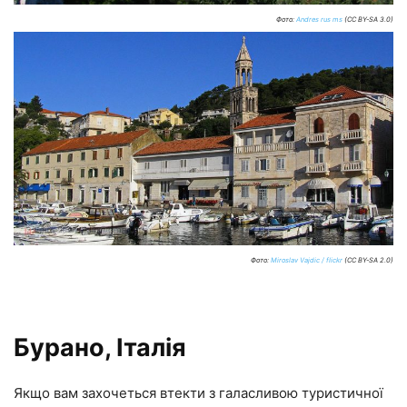
Фото:
Andres rus ms
(CC BY-SA 3.0)
Фото:
Miroslav Vajdic / flickr
(CC BY-SA 2.0)
Бурано, Італія
Якщо вам захочеться втекти з галасливою туристичної