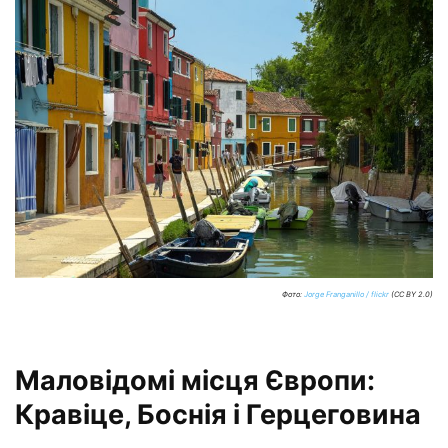
Фото:
Jorge Franganillo / flickr
(CC BY 2.0)
Маловідомі місця Європи:
Кравіце, Боснія і Герцеговина