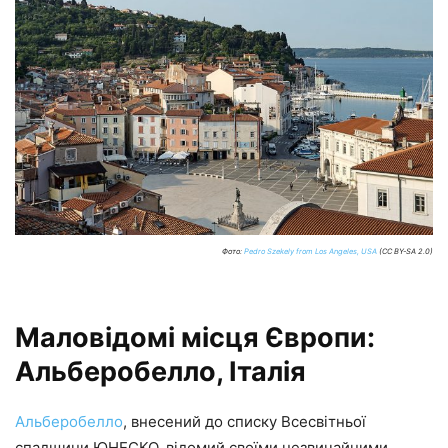
Фото:
Pedro Szekely from Los Angeles, USA
(CC BY-SA 2.0)
Маловідомі місця Європи:
Альберобелло, Італія
Альберобелло
, внесений до списку Всесвітньої
спадщини ЮНЕСКО, відомий своїми незвичайними