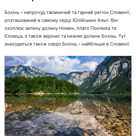
Бохінь – напрочуд таємничий та гарний регіон Словенії,
розташований в самому серці Юлійських Альп. Він
охоплює зелену долину Номен, плато Поклюка та
Єловіца, а також верхню та нижню долини Бохінь. Тут
знаходиться також озеро Бохінь – найбільше в Словенії.