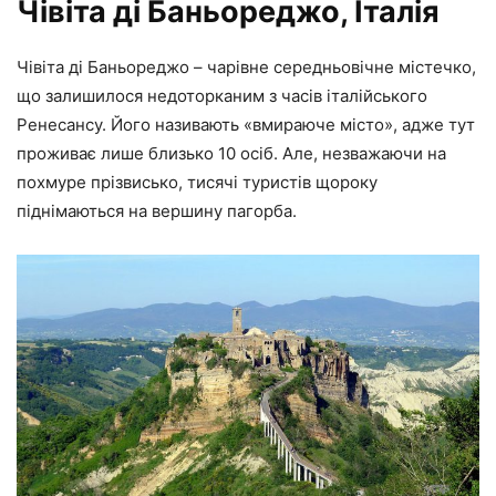
Чівіта ді Баньореджо, Італія
Чівіта ді Баньореджо – чарівне середньовічне містечко,
що залишилося недоторканим з часів італійського
Ренесансу. Його називають «вмираюче місто», адже тут
проживає лише близько 10 осіб. Але, незважаючи на
похмуре прізвисько, тисячі туристів щороку
піднімаються на вершину пагорба.