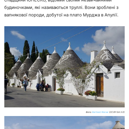
будиночками, які називаються труллі. Вони зроблені з
вапнякової породи, добутої на плато Мурджа в Апулії.
Фото:
Berthold Werner
(CC BY-SA 3.0)