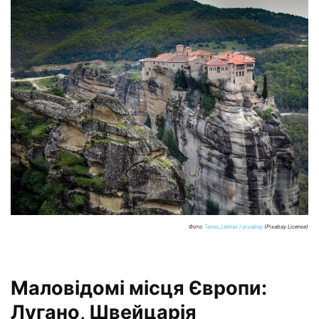
Фото:
Tasos_Lekkas / pixabay
(Pixabay License)
Маловідомі місця Європи:
Лугано, Швейцарія