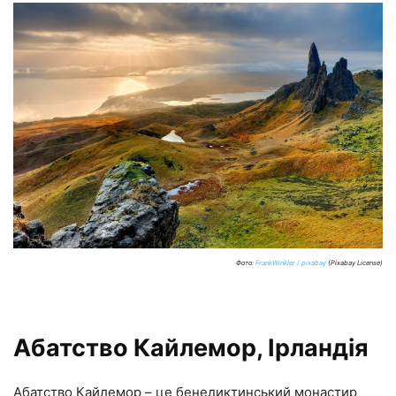
Фото:
FrankWinkler / pixabay
(Pixabay License)
Абатство Кайлемор, Ірландія
Абатство Кайлемор – це бенедиктинський монастир