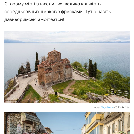
Старому місті знаходиться велика кількість
середньовічних церков з фресками. Тут є навіть
давньоримські амфітеатри!
Фото:
Diego Delso
(CC BY-SA 3.0)