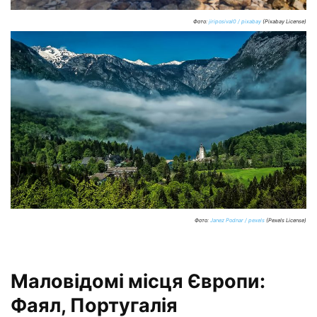
Фото:
jiriposival0 / pixabay
(Pixabay License)
Фото:
Janez Podnar / pexels
(Pexels License)
Маловідомі місця Європи:
Фаял, Португалія