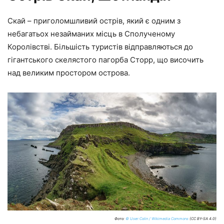
Скай – приголомшливий острів, який є одним з
небагатьох незайманих місць в Сполученому
Королівстві. Більшість туристів відправляються до
гігантського скелястого пагорба Сторр, що височить
над великим простором острова.
Фото:
© User:Colin / Wikimedia Commons
(CC BY-SA 4.0)