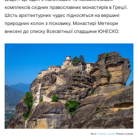
комплексів східних православних монастирів в Греції.
Шість архітектурних чудес підносяться на вершині
природних колон з пісковику. Монастирі Метеори
внесені до списку Всесвітньої спадщини ЮНЕСКО.
Фото:
Pixabay / pexels
(Pexels License)