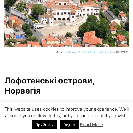
Фото:
José Carlos Cortizo Pérez from Fuenlabrada, Spain
(CC BY 2.0)
Лофотенські острови,
Норвегія
Лофотенські острови – грандіозний архіпелаг,
This website uses cookies to improve your experience. We'll
розташований в тундрі Норвегії. Ви ніколи не забудете
assume you're ok with this, but you can opt-out if you wish.
ці відчуття, коли побачите, як скелясті острови, схожі
Read More
Прийняти
Reject
на морських драконів, виступають з моря. Краса тут