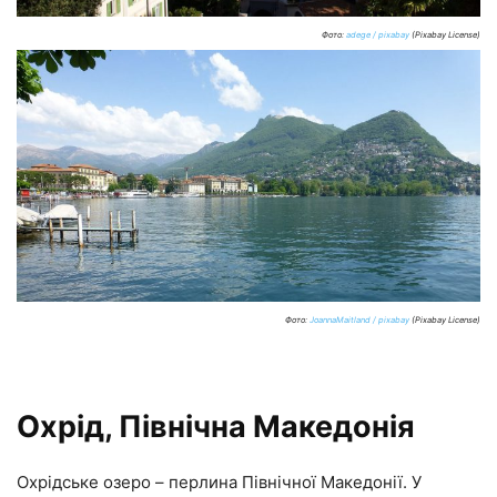
Фото:
adege / pixabay
(Pixabay License)
Фото:
JoannaMaitland / pixabay
(Pixabay License)
Охрід, Північна Македонія
Охрідське озеро – перлина Північної Македонії. У