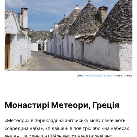
Фото:
lavaligiainviaggio / pixabay
(Pixabay License)
Монастирі Метеори, Греція
«Метеори» в перекладі на англійську мову означають
«середина неба», «підвішені в повітрі» або «на небесах
вище». Це один з найбільших та найважливіших