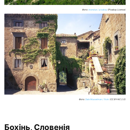
Фото:
evondue / pixabay
(Pixabay License)
Фото:
Dale Musselman / flickr
(CC BY-NC 2.0)
Бохінь, Словенія