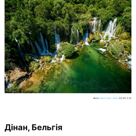
Фото:
Mario Fajt / flickr
(CC BY 2.0)
Дінан, Бельгія