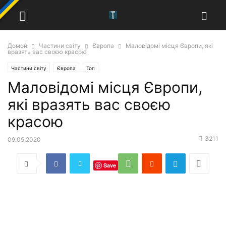
Домой
Частини світу
Європа
Маловідомі місця Європи, які
вразять вас своєю красою
Частини світу
Європа
Топ
Маловідомі місця Європи,
які вразять вас своєю
красою
3211
09.05.2020
Save