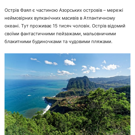
Острів Фаял є частиною Азорських островів – мережі
неймовірних вулканічних масивів в Атлантичному
океані. Тут проживає 15 тисяч чоловік. Острів відомий
своїми фантастичними пейзажами, мальовничими
блакитними будиночками та чудовими пляжами.